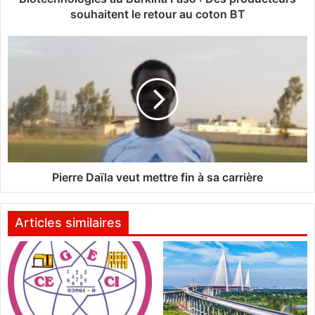
o
souhaitent le retour au coton BT
g
i
P
e
i
s
e
a
r
u
r
B
e
u
D
r
a
k
ï
i
l
Pierre Daïla veut mettre fin à sa carrière
n
a
a
v
F
e
Articles similaires
a
u
s
t
o
m
e
:
t
D
t