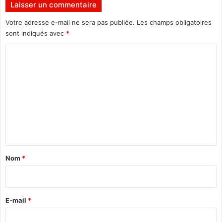
n
Laisser un commentaire
t
l
Votre adresse e-mail ne sera pas publiée.
Les champs obligatoires
e
sont indiqués avec
*
r
C
e
t
o
o
m
u
r
m
a
e
u
n
c
o
t
t
a
o
Nom
*
n
i
B
r
T
e
E-mail
*
*