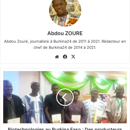
Abdou ZOURE
Abdou Zouré, journaliste à Burkina24 de 2011 à 2021. Rédacteur en
chef de Burkina24 de 2014 à 2021.
We
Fa
X
bsi
ce
te
bo
B
ok
i
o
t
e
c
h
n
o
l
Biotechnologies au Burkina Faso : Des producteurs