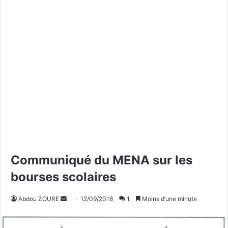
Communiqué du MENA sur les
bourses scolaires
Abdou ZOURE
E
12/09/2018
1
Moins d’une minute
n
v