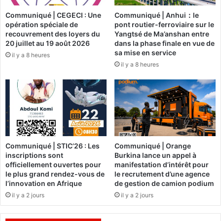
e
r
Communiqué | CEGECI : Une
Communiqué | Anhui：le
s
e
opération spéciale de
pont routier-ferroviaire sur le
p
f
recouvrement des loyers du
Yangtsé de Ma’anshan entre
r
i
20 juillet au 19 août 2026
dans la phase finale en vue de
o
n
sa mise en service
il y a 8 heures
d
à
il y a 8 heures
u
s
c
a
t
c
e
a
u
r
r
r
s
i
s
è
Communiqué | STIC’26 : Les
Communiqué | Orange
o
r
inscriptions sont
Burkina lance un appel à
u
e
officiellement ouvertes pour
manifestation d’intérêt pour
h
le plus grand rendez-vous de
le recrutement d’une agence
a
l’innovation en Afrique
de gestion de camion podium
i
il y a 2 jours
il y a 2 jours
t
e