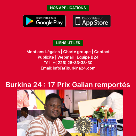
NOS APPLICATIONS
LIENS UTILES
Mentions Légales |
Charte groupe |
Contact
Publicité
|
Webmail |
Equipe B24
Tél : +( 226) 25-33-38-30
Email: info[at]burkina24.com
Burkina 24 : 17 Prix Galian remportés