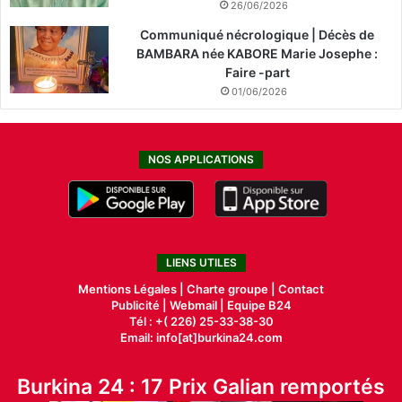
26/06/2026
Communiqué nécrologique | Décès de
BAMBARA née KABORE Marie Josephe :
Faire -part
01/06/2026
NOS APPLICATIONS
LIENS UTILES
Mentions Légales |
Charte groupe |
Contact
Publicité
|
Webmail |
Equipe B24
Tél : +( 226) 25-33-38-30
Email: info[at]burkina24.com
Burkina 24 : 17 Prix Galian remportés