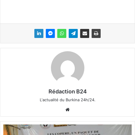
Rédaction B24
L'actualité du Burkina 24h/24.
We
bsi
te
A
r