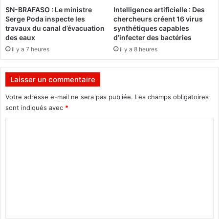
o
e
SN-BRAFASO : Le ministre
Intelligence artificielle : Des
b
u
Serge Poda inspecte les
chercheurs créent 16 virus
i
r
travaux du canal d’évacuation
synthétiques capables
l
à
des eaux
d’infecter des bactéries
i
K
il y a 7 heures
il y a 8 heures
s
a
a
r
t
a
Laisser un commentaire
i
n
o
g
Votre adresse e-mail ne sera pas publiée.
Les champs obligatoires
n
a
sont indiqués avec
*
d
s
e
C
s
r
o
o
e
-
m
s
V
s
i
m
o
g
e
u
u
r
é
n
c
t
e