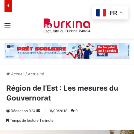
FR
Menu
Accueil
/
Actualité
Région de l’Est : Les mesures du
Gouvernorat
Rédaction B24
E
18/09/2018
0
n
Temps de lecture 1 minute
v
o