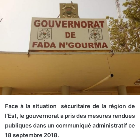
y
e
r
u
n
c
o
u
r
r
i
e
l
Face à la situation sécuritaire de la région de
l’Est, le gouvernorat a pris des mesures rendues
publiques dans un communiqué administratif ce
18 septembre 2018.