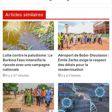
e
u
l
t
a
s
Articles similaires
n
-
c
B
e
a
u
s
n
s
e
i
o
n
Lutte contre le paludisme : Le
Aéroport de Bobo-Dioulasso :
p
s
Burkina Faso intensifie la
Émile Zerbo exige le respect
é
:
riposte avec une campagne
des délais pour la
r
L
nationale
modernisation
a
e
il y a 37 minutes
il y a 2 heures
t
G
i
o
o
u
n
v
d
e
e
r
m
n