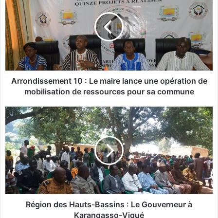
r
o
n
d
i
s
s
e
Arrondissement 10 : Le maire lance une opération de
m
mobilisation de ressources pour sa commune
e
n
R
t
é
1
g
0
i
:
o
L
n
e
d
m
e
a
s
i
H
Région des Hauts-Bassins : Le Gouverneur à
r
a
Karangasso-Vigué