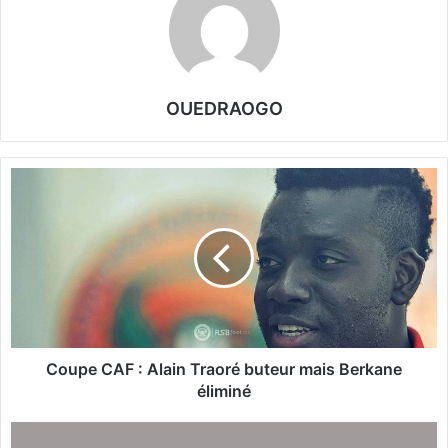
OUEDRAOGO
C
o
u
p
e
C
A
F
:
A
Coupe CAF : Alain Traoré buteur mais Berkane
l
éliminé
a
i
M