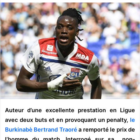
v
o
y
e
r
u
n
c
o
u
r
r
i
e
Auteur d’une excellente prestation en Ligue
l
avec deux buts et en provoquant un penalty,
le
Burkinabè Bertrand Traoré
a remporté le prix de
l’homme du match. Interrogé sur sa non-