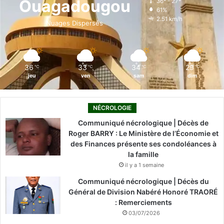
Ouagadougou
36º - 27º
61%
o
i
e
r
2.51 km/h
Nuages Dispersés
k
n
a
m
36
33
34
29
℃
℃
℃
℃
jeu
ven
sam
dim
NÉCROLOGIE
Communiqué nécrologique | Décès de
Roger BARRY : Le Ministère de l’Économie et
des Finances présente ses condoléances à
la famille
il y a 1 semaine
Communiqué nécrologique | Décès du
Général de Division Nabéré Honoré TRAORÉ
: Remerciements
03/07/2026