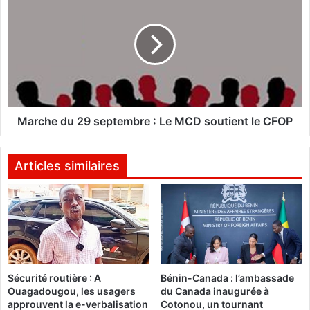
n
a
T
r
r
c
a
h
o
e
r
d
é
u
b
2
u
9
Marche du 29 septembre : Le MCD soutient le CFOP
t
s
e
e
u
p
Articles similaires
r
t
m
e
a
m
i
b
s
r
B
e
e
:
Sécurité routière : A
Bénin-Canada : l’ambassade
r
L
Ouagadougou, les usagers
du Canada inaugurée à
k
e
approuvent la e-verbalisation
Cotonou, un tournant
a
M