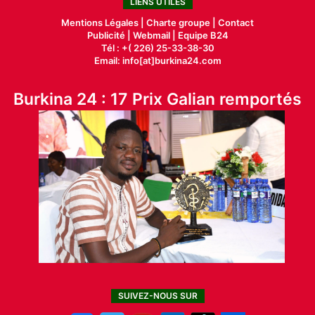
LIENS UTILES
Mentions Légales |
Charte groupe |
Contact
Publicité
|
Webmail |
Equipe B24
Tél : +( 226) 25-33-38-30
Email: info[at]burkina24.com
Burkina 24 : 17 Prix Galian remportés
SUIVEZ-NOUS SUR