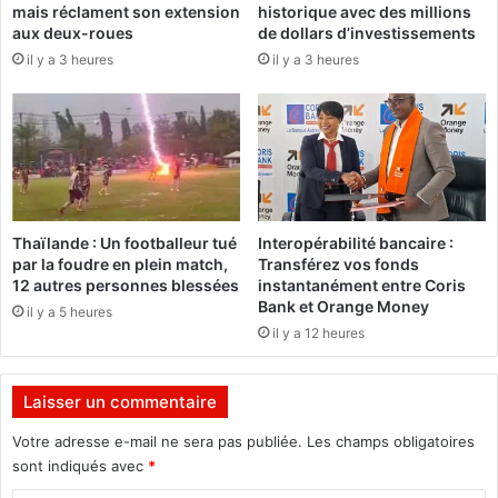
mais réclament son extension
historique avec des millions
n
C
aux deux-roues
de dollars d’investissements
e
D
il y a 3 heures
il y a 3 heures
é
s
l
o
i
u
m
t
i
i
n
e
é
n
t
Thaïlande : Un footballeur tué
Interopérabilité bancaire :
l
par la foudre en plein match,
Transférez vos fonds
e
12 autres personnes blessées
instantanément entre Coris
C
Bank et Orange Money
il y a 5 heures
F
il y a 12 heures
O
P
Laisser un commentaire
Votre adresse e-mail ne sera pas publiée.
Les champs obligatoires
sont indiqués avec
*