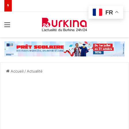
FR
Menu
Accueil
/
Actualité