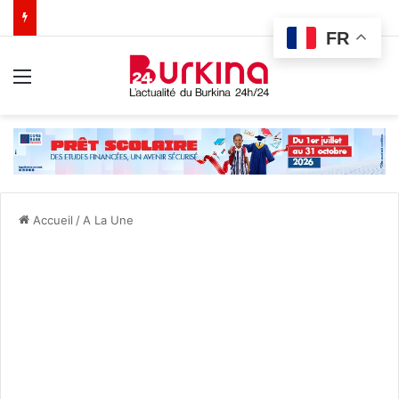
FR
Menu
Accueil
/
A La Une