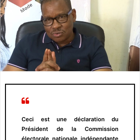
o
y
e
r
u
n
c
o
u
r
r
i
e
l
Ceci est une déclaration du
Président de la Commission
électorale nationale indépendante