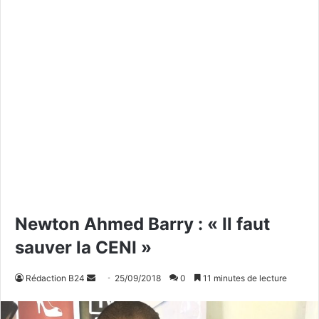
Newton Ahmed Barry : « Il faut
sauver la CENI »
Rédaction B24
E
25/09/2018
0
11 minutes de lecture
n
v