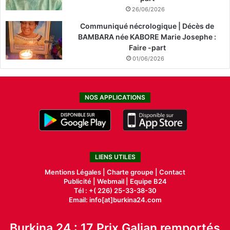
26/06/2026
Communiqué nécrologique | Décès de
BAMBARA née KABORE Marie Josephe :
Faire -part
01/06/2026
NOS APPLICATIONS
LIENS UTILES
Mentions Légales |
Charte groupe |
Contact
Publicité
|
Webmail |
Equipe B24
Tél : +( 226) 25-33-38-30
Email: info[at]burkina24.com
Burkina 24 : 17 Prix Galian remportés