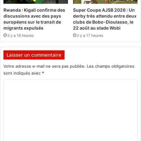
m
"
Rwanda : Kigali confirme des
Super Coupe AJSB 2026 : Un
e
l
discussions avec des pays
derby très attendu entre deux
n
'
européens sur le transit de
clubs de Bobo-Dioulasso, le
t
i
migrants expulsés
22 août au stade Wobi
a
n
il y a 16 heures
il y a 17 heures
t
c
i
o
o
m
Laisser un commentaire
n
p
à
é
Votre adresse e-mail ne sera pas publiée.
Les champs obligatoires
l
t
sont indiqués avec
*
’
e
A
n
C
s
c
o
s
e
m
e
"
m
d
m
b
u
e
l
M
é
P
n
e
P
t