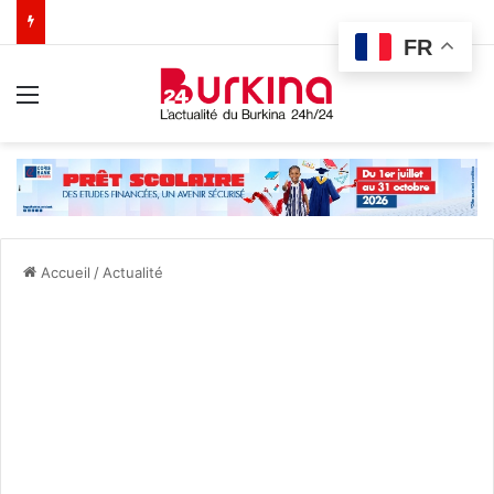
FR
Menu
Accueil
/
Actualité