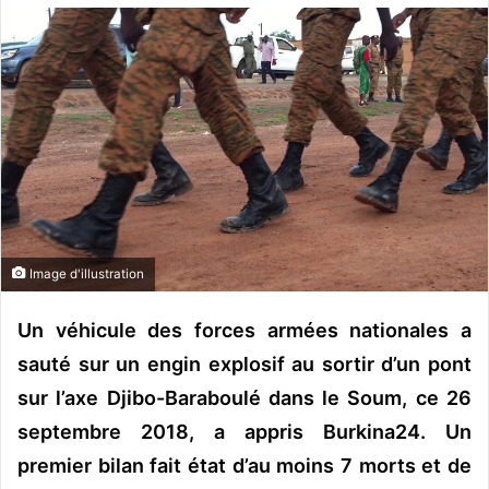
o
y
e
r
u
n
c
o
u
r
Image d'illustration
r
i
Un véhicule des forces armées nationales a
e
l
sauté sur un engin explosif au sortir d’un pont
sur l’axe Djibo-Baraboulé dans le Soum, ce 26
septembre 2018, a appris Burkina24. Un
premier bilan fait état d’au moins 7 morts et de