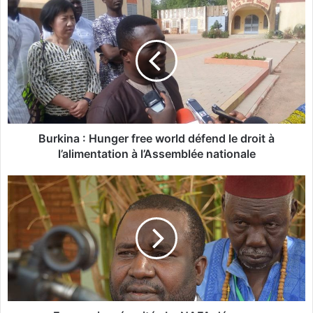
B
u
r
k
i
n
a
:
H
Burkina : Hunger free world défend le droit à
u
l’alimentation à l’Assemblée nationale
n
g
E
e
c
r
o
f
n
r
o
e
m
e
i
w
e
o
,
r