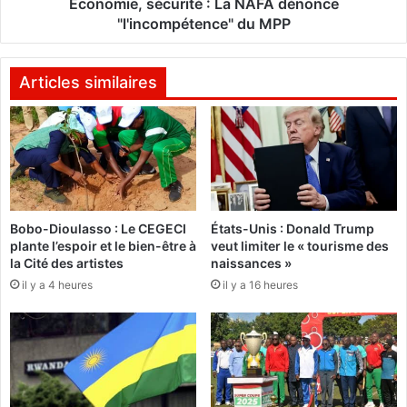
s
Economie, sécurité : La NAFA dénonce
l
é
"l'incompétence" du MPP
d
c
d
u
é
r
Articles similaires
f
i
e
t
n
é
d
:
l
L
e
a
d
N
Bobo-Dioulasso : Le CEGECI
États-Unis : Donald Trump
r
A
plante l’espoir et le bien-être à
veut limiter le « tourisme des
o
F
la Cité des artistes
naissances »
i
A
il y a 4 heures
il y a 16 heures
t
d
à
é
l
n
’
o
a
n
l
c
i
e