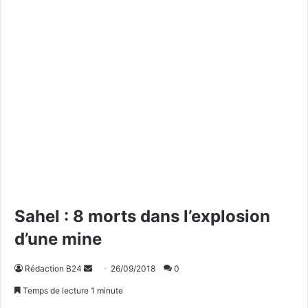
Sahel : 8 morts dans l’explosion
d’une mine
Rédaction B24
E
26/09/2018
0
n
Temps de lecture 1 minute
v