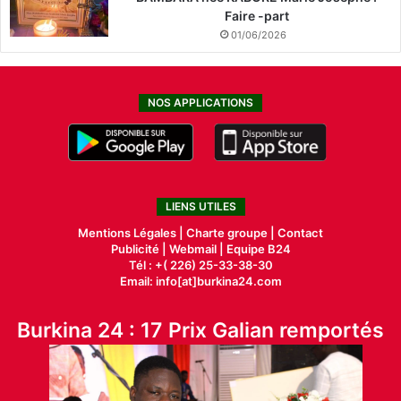
Faire -part
01/06/2026
NOS APPLICATIONS
LIENS UTILES
Mentions Légales |
Charte groupe |
Contact
Publicité
|
Webmail |
Equipe B24
Tél : +( 226) 25-33-38-30
Email: info[at]burkina24.com
Burkina 24 : 17 Prix Galian remportés