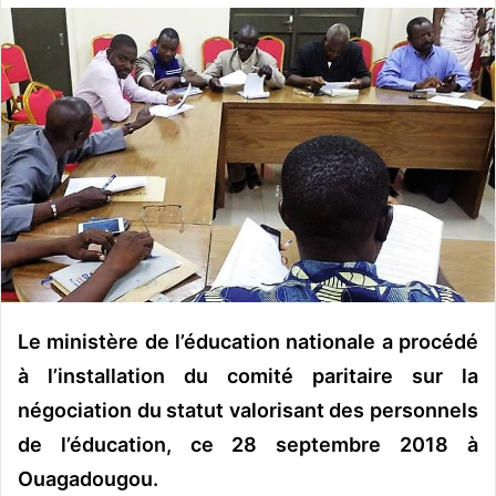
o
y
e
r
u
n
c
o
u
r
r
i
e
Le ministère de l’éducation nationale a procédé
l
à l’installation du comité paritaire sur la
négociation du statut valorisant des personnels
de l’éducation, ce 28 septembre 2018 à
Ouagadougou.