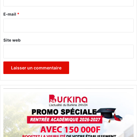
r
e
E-mail
*
*
Site web