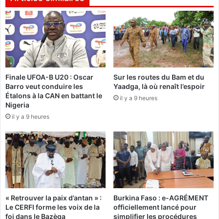
e
o
z
n
-
v
:
o
U
u
n
s
e
Finale UFOA-B U20 : Oscar
Sur les routes du Bam et du
a
c
Barro veut conduire les
Yaadga, là où renaît l’espoir
p
o
Étalons à la CAN en battant le
r
il y a 9 heures
o
Nigeria
è
p
il y a 9 heures
s
é
l
r
a
a
p
t
r
i
é
o
s
n
i
à
« Retrouver la paix d’antan » :
Burkina Faso : e-AGRÉMENT
d
t
Le CERFI forme les voix de la
officiellement lancé pour
e
a
foi dans le Bazèga
simplifier les procédures