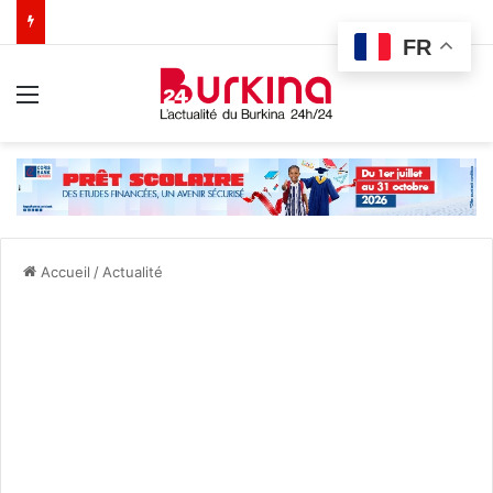
FR
Menu
Accueil
/
Actualité