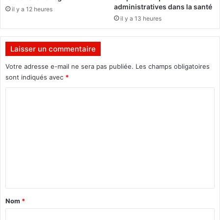
n
i
administratives dans la santé
il y a 12 heures
t
l
il y a 13 heures
i
l
e
e
l
h
Laisser un commentaire
l
u
e
m
Votre adresse e-mail ne sera pas publiée.
Les champs obligatoires
a
sont indiqués avec
*
i
C
n
e
o
m
m
e
n
t
a
Nom
*
i