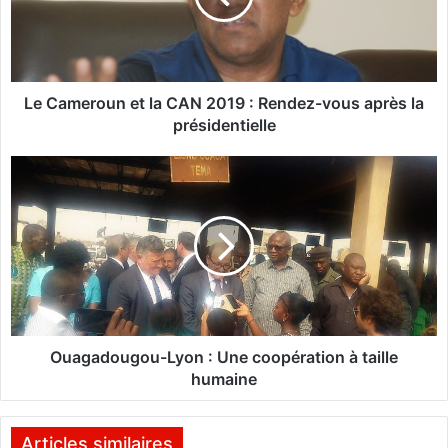
e
r
o
u
n
Le Cameroun et la CAN 2019 : Rendez-vous après la
e
présidentielle
t
l
O
a
u
C
a
A
g
N
a
2
d
0
o
1
u
9
g
:
o
Ouagadougou-Lyon : Une coopération à taille
R
u
humaine
e
-
n
L
d
y
Articles similaires