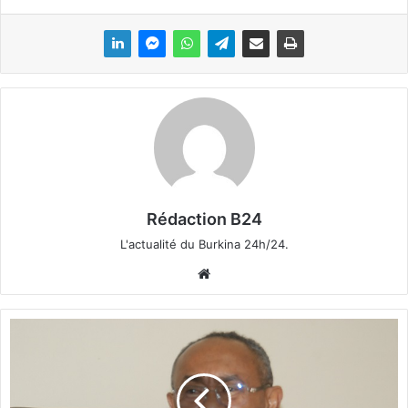
Rédaction B24
L'actualité du Burkina 24h/24.
We
bsi
te
L
e
C
a
m