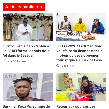
e
x
l
2
Articles similaires
a
0
p
1
o
8
l
:
i
L
c
a
e
l
« Retrouver la paix d’antan » :
SITHO 2026 : La 16ᵉ édition
s
u
Le CERFI forme les voix de la
veut faire du financement le
a
t
foi dans le Bazèga
moteur du développement
u
t
touristique au Burkina Faso
il y a 10 heures
t
e
il y a 1 jour
e
c
s
o
u
n
r
t
u
r
n
e
e
l
m
e
Burkina : Kosa Pic sommé de
Retour aux sources des
i
s