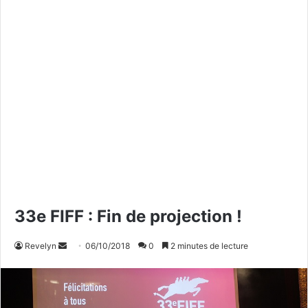
33e FIFF : Fin de projection !
Revelyn
E
06/10/2018
0
2 minutes de lecture
n
v
o