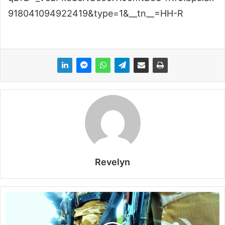
918041094922419&type=1&__tn__=HH-R
Revelyn
R
é
g