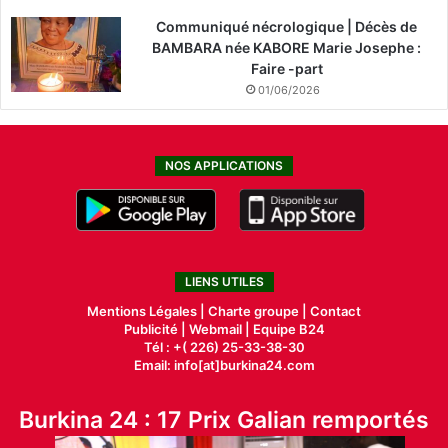
Communiqué nécrologique | Décès de
BAMBARA née KABORE Marie Josephe :
Faire -part
01/06/2026
NOS APPLICATIONS
LIENS UTILES
Mentions Légales |
Charte groupe |
Contact
Publicité
|
Webmail |
Equipe B24
Tél : +( 226) 25-33-38-30
Email: info[at]burkina24.com
Burkina 24 : 17 Prix Galian remportés