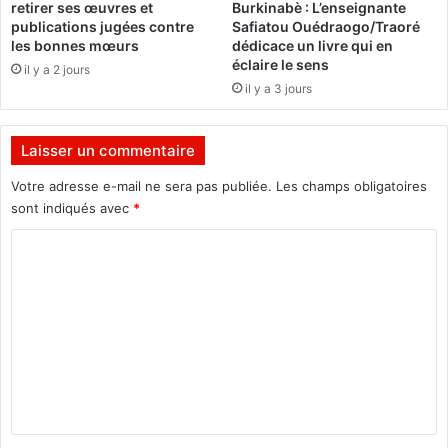
retirer ses œuvres et
Burkinabè : L’enseignante
n
v
publications jugées contre
Safiatou Ouédraogo/Traoré
e
i
les bonnes mœurs
dédicace un livre qui en
o
éclaire le sens
il y a 2 jours
l
il y a 3 jours
e
n
c
Laisser un commentaire
e
s
Votre adresse e-mail ne sera pas publiée.
Les champs obligatoires
s
sont indiqués avec
*
e
C
x
u
o
e
m
l
l
m
e
e
s
n
e
n
t
c