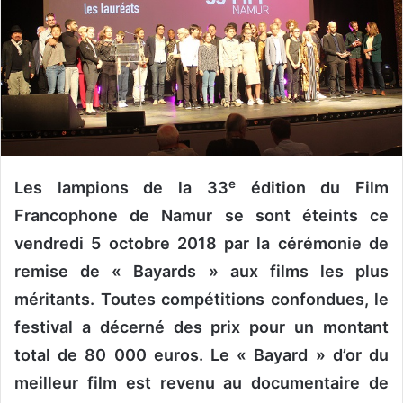
y
e
r
u
n
c
o
u
r
e
Les lampions de la 33
édition du Film
r
Francophone de Namur se sont éteints ce
i
vendredi 5 octobre 2018 par la cérémonie de
e
l
remise de « Bayards » aux films les plus
méritants. Toutes compétitions confondues, le
festival a décerné des prix pour un montant
total de 80 000 euros. Le « Bayard » d’or du
meilleur film est revenu au documentaire de