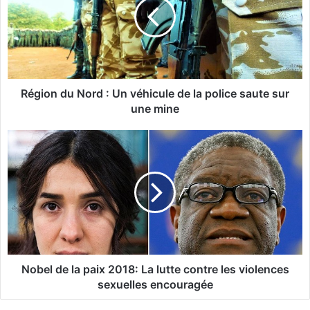
i
o
n
d
u
N
o
Région du Nord : Un véhicule de la police saute sur
r
une mine
d
:
N
U
o
n
b
v
e
é
l
h
d
i
e
c
l
u
a
l
p
Nobel de la paix 2018: La lutte contre les violences
e
a
sexuelles encouragée
d
i