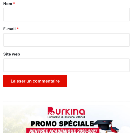
a
o
Nom
*
u
i
r
r
a
g
e
E-mail
*
é
*
e
Site web