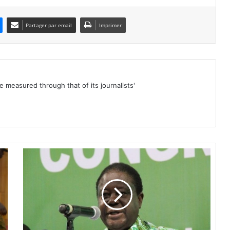
Partager par email
Imprimer
be measured through that of its journalists'
E
l
e
c
t
i
o
n