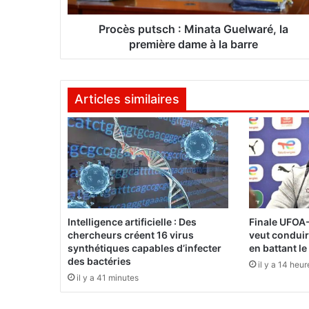
t
s
Procès putsch : Minata Guelwaré, la
c
première dame à la barre
h
:
M
Articles similaires
i
n
a
t
a
G
u
e
l
Intelligence artificielle : Des
Finale UFOA-
w
chercheurs créent 16 virus
veut conduir
a
synthétiques capables d’infecter
en battant le
r
des bactéries
il y a 14 heur
é
il y a 41 minutes
,
l