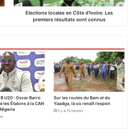
s
l
Elections locales en Côte d'Ivoire: Les
o
premiers résultats sont connus
c
a
l
e
s
e
n
C
ô
t
e
d
B U20 : Oscar Barro
Sur les routes du Bam et du
'
e les Étalons à la CAN
Yaadga, là où renaît l’espoir
I
 Nigeria
il y a 15 heures
v
es
o
i
r