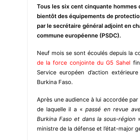
Tous les six cent cinquante hommes d
v
o
bientôt des équipements de protection
y
par le secrétaire général adjoint en c
e
commune européenne (PSDC).
r
u
n
Neuf mois se sont écoulés depuis la c
c
de la force conjointe du G5 Sahel
fin
o
Service européen d’action extérieur
u
Burkina Faso.
r
r
i
Après une audience à lui accordée par 
e
de laquelle il a «
passé en revue avec
l
Burkina Faso et dans la sous-région
»
ministre de la défense et l’état-major 