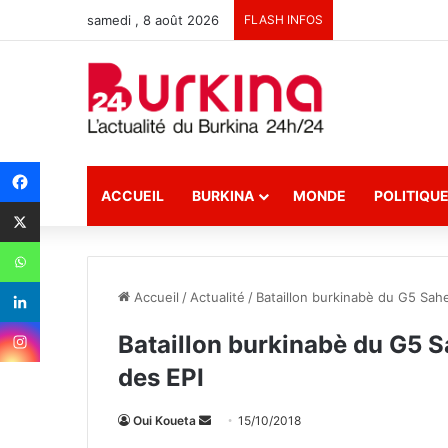
samedi , 8 août 2026
FLASH INFOS
ACCUEIL
BURKINA
MONDE
POLITIQU
Accueil
/
Actualité
/
Bataillon burkinabè du G5 Sahe
Bataillon burkinabè du G5 S
des EPI
Oui Koueta
E
15/10/2018
n