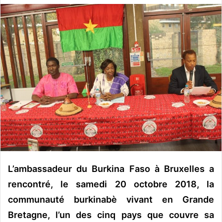
v
o
y
e
r
u
n
c
o
u
r
r
i
e
L’ambassadeur du Burkina Faso à Bruxelles a
l
rencontré, le samedi 20 octobre 2018, la
communauté burkinabè vivant en Grande
Bretagne, l’un des cinq pays que couvre sa