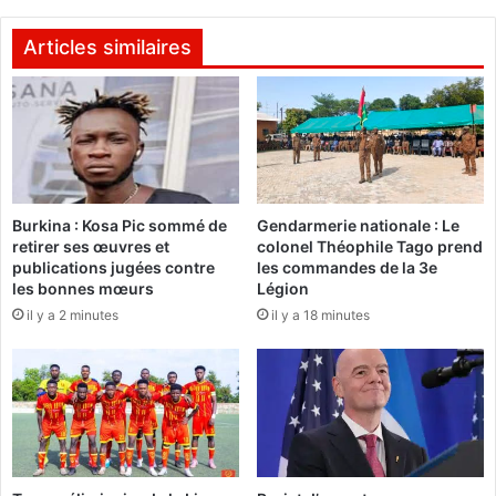
s
r
f
e
Articles similaires
i
c
n
t
p
i
r
o
ê
n
t
p
p
o
Burkina : Kosa Pic sommé de
Gendarmerie nationale : Le
o
p
retirer ses œuvres et
colonel Théophile Tago prend
u
u
publications jugées contre
les commandes de la 3e
r
l
les bonnes mœurs
Légion
d
a
il y a 2 minutes
il y a 18 minutes
é
i
b
r
u
e
t
:
e
L
r
’
l
a
e
p