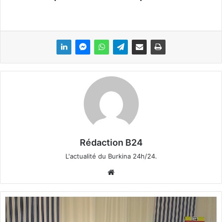
Rédaction B24
L'actualité du Burkina 24h/24.
We
bsi
te
H
a