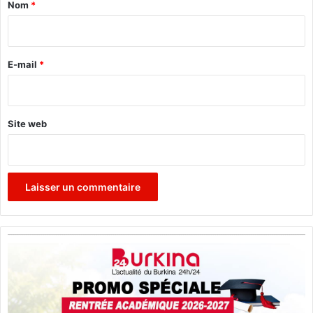
a
K
Nom
*
a
i
d
r
i
o
e
E-mail
*
g
*
o
Site web