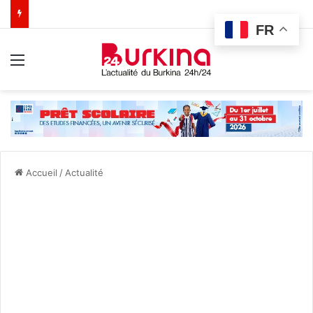
FR
Menu
Accueil
/
Actualité