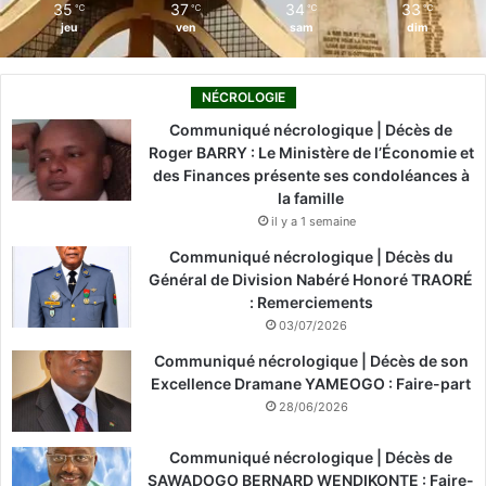
35
37
34
33
℃
℃
℃
℃
jeu
ven
sam
dim
NÉCROLOGIE
Communiqué nécrologique | Décès de
Roger BARRY : Le Ministère de l’Économie et
des Finances présente ses condoléances à
la famille
il y a 1 semaine
Communiqué nécrologique | Décès du
Général de Division Nabéré Honoré TRAORÉ
: Remerciements
03/07/2026
Communiqué nécrologique | Décès de son
Excellence Dramane YAMEOGO : Faire-part
28/06/2026
Communiqué nécrologique | Décès de
SAWADOGO BERNARD WENDIKONTE : Faire-