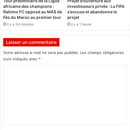
Tour préliminaire de la Ligue
Projet d’ouverture aux
S
p
africaine des champions :
investisseurs privés : La FIFA
I
e
Rahimo FC opposé au MAS de
s’excuse et abandonne le
A
l
Fès du Maroc au premier tour
projet
O
d
il y a 34 minutes
il y a 1 heure
c
e
e
l
s
a
Laisser un commentaire
o
S
i
e
Votre adresse e-mail ne sera pas publiée.
Les champs obligatoires
r
c
sont indiqués avec
*
m
t
ê
C
i
m
o
o
e
n
m
»
M
B
m
D
e
H
P
n
d
t
u