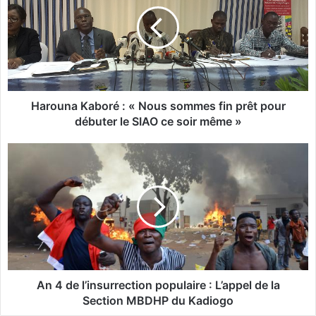
r
o
u
n
a
K
a
b
Harouna Kaboré : « Nous sommes fin prêt pour
o
débuter le SIAO ce soir même »
r
é
A
:
n
«
4
N
d
o
e
u
l
s
’
s
i
o
n
m
s
An 4 de l’insurrection populaire : L’appel de la
m
u
Section MBDHP du Kadiogo
e
r