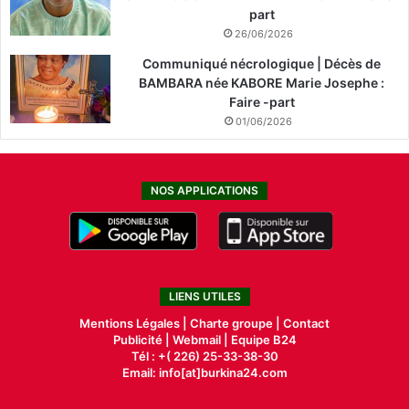
part
26/06/2026
Communiqué nécrologique | Décès de
BAMBARA née KABORE Marie Josephe :
Faire -part
01/06/2026
NOS APPLICATIONS
LIENS UTILES
Mentions Légales |
Charte groupe |
Contact
Publicité
|
Webmail |
Equipe B24
Tél : +( 226) 25-33-38-30
Email: info[at]burkina24.com