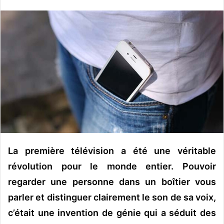
n
v
o
y
e
r
u
n
c
o
u
r
La première télévision a été une véritable
r
i
révolution pour le monde entier. Pouvoir
e
regarder une personne dans un boîtier vous
l
parler et distinguer clairement le son de sa voix,
c’était une invention de génie qui a séduit des