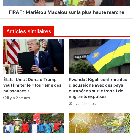
i
a
s
r
FIRAF : Mariétou Macalou sur la plus haute marche
a
i
t
é
i
t
Articles similaires
o
o
n
u
d
M
e
a
l
c
a
a
g
l
États-Unis : Donald Trump
Rwanda : Kigali confirme des
e
o
veut limiter le « tourisme des
discussions avec des pays
s
u
naissances »
européens sur le transit de
t
s
migrants expulsés
il y a 2 heures
i
u
il y a 2 heures
o
r
n
l
d
a
e
p
s
l