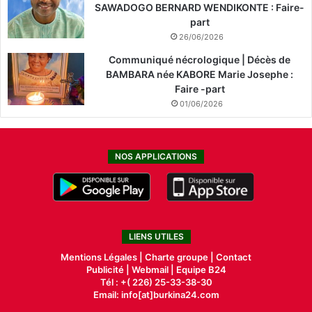
SAWADOGO BERNARD WENDIKONTE : Faire-
part
26/06/2026
Communiqué nécrologique | Décès de
BAMBARA née KABORE Marie Josephe :
Faire -part
01/06/2026
NOS APPLICATIONS
LIENS UTILES
Mentions Légales |
Charte groupe |
Contact
Publicité
|
Webmail |
Equipe B24
Tél : +( 226) 25-33-38-30
Email: info[at]burkina24.com