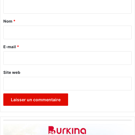
s
n
t
a
Nom
*
i
r
e
E-mail
*
*
Site web