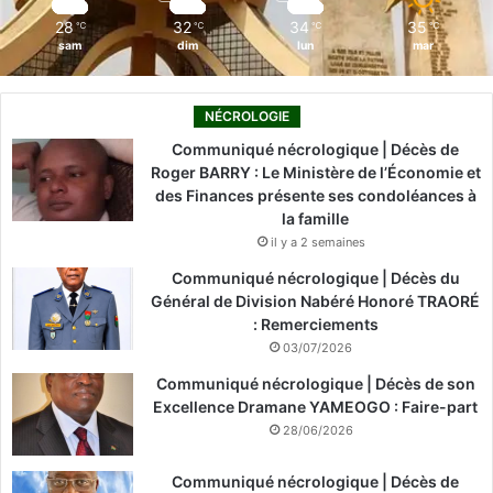
m
28
32
34
35
℃
℃
℃
℃
sam
dim
lun
mar
NÉCROLOGIE
Communiqué nécrologique | Décès de
Roger BARRY : Le Ministère de l’Économie et
des Finances présente ses condoléances à
la famille
il y a 2 semaines
Communiqué nécrologique | Décès du
Général de Division Nabéré Honoré TRAORÉ
: Remerciements
03/07/2026
Communiqué nécrologique | Décès de son
Excellence Dramane YAMEOGO : Faire-part
28/06/2026
Communiqué nécrologique | Décès de