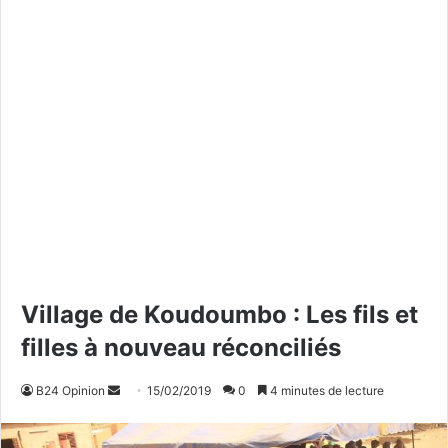
Village de Koudoumbo : Les fils et
filles à nouveau réconciliés
B24 Opinion
E
15/02/2019
0
4 minutes de lecture
n
v