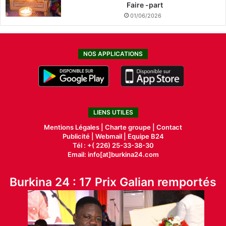
Faire -part
01/06/2026
NOS APPLICATIONS
LIENS UTILES
Mentions Légales |
Charte groupe |
Contact
Publicité
|
Webmail |
Equipe B24
Tél : +( 226) 25-33-38-30
Email: info[at]burkina24.com
Burkina 24 : 17 Prix Galian remportés