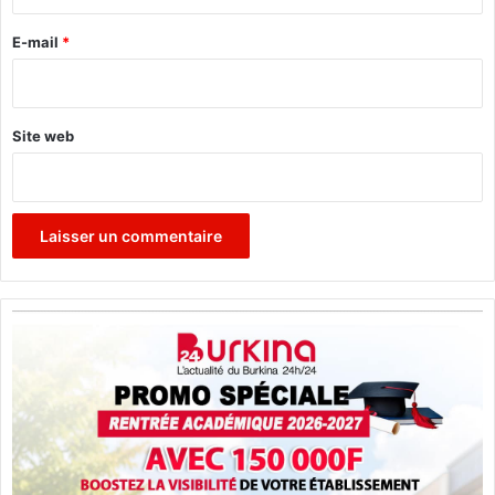
r
a
o
e
E-mail
*
r
*
é
Site web