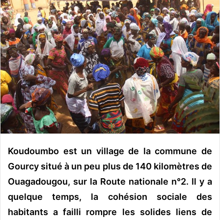
o
y
e
r
u
n
c
o
u
r
r
i
e
Koudoumbo est un village de la commune de
l
Gourcy situé à un peu plus de 140 kilomètres de
Ouagadougou, sur la Route nationale n°2. Il y a
quelque temps, la cohésion sociale des
habitants a failli rompre les solides liens de