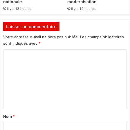
nationale
modernisation
v
il y a 13 heures
il y a 14 heures
o
i
r
Laisser un commentaire
»
,
Votre adresse e-mail ne sera pas publiée.
Les champs obligatoires
i
sont indiqués avec
*
n
C
v
i
o
t
m
e
S
m
i
e
m
o
n
n
t
C
a
o
Nom
*
m
i
p