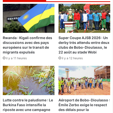
l
F
a
a
p
i
l
r
u
e
s
t
h
o
Rwanda : Kigali confirme des
Super Coupe AJSB 2026 : Un
a
u
discussions avec des pays
derby très attendu entre deux
u
t
européens sur le transit de
clubs de Bobo-Dioulasso, le
t
p
migrants expulsés
22 août au stade Wobi
e
o
il y a 11 heures
il y a 12 heures
m
u
a
r
r
n
c
e
h
p
e
a
s
d
Lutte contre le paludisme : Le
Aéroport de Bobo-Dioulasso :
é
Burkina Faso intensifie la
Émile Zerbo exige le respect
c
riposte avec une campagne
des délais pour la
e