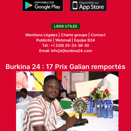
LIENS UTILES
Mentions Légales |
Charte groupe |
Contact
Publicité
|
Webmail |
Equipe B24
Tél : +( 226) 25-33-38-30
Email: info[at]burkina24.com
Burkina 24 : 17 Prix Galian remportés