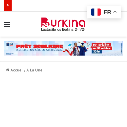
FR
Menu
Accueil
/
A La Une