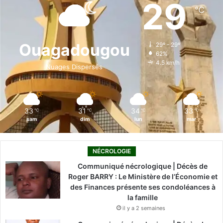
e
k
T
t
T
29
℃
b
e
u
a
o
o
d
b
g
k
Ouagadougou
29º - 29º
62%
o
i
e
r
4.5 km/h
Nuages Dispersés
k
n
a
m
33
31
34
33
℃
℃
℃
℃
sam
dim
lun
mar
NÉCROLOGIE
Communiqué nécrologique | Décès de
Roger BARRY : Le Ministère de l’Économie et
des Finances présente ses condoléances à
la famille
il y a 2 semaines