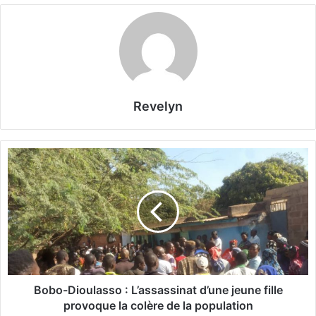
Revelyn
B
o
b
o
-
D
i
o
u
l
Bobo-Dioulasso : L’assassinat d’une jeune fille
a
provoque la colère de la population