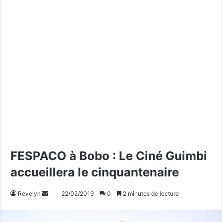
FESPACO à Bobo : Le Ciné Guimbi
accueillera le cinquantenaire
Revelyn
E
22/02/2019
0
2 minutes de lecture
n
v