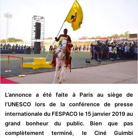
o
y
e
r
u
n
c
o
u
r
r
i
e
L’annonce a été faite à Paris au siège de
l
l’UNESCO lors de la conférence de presse
internationale du FESPACO le 15 janvier 2019 au
grand bonheur du public. Bien que pas
complètement terminé
,
le Ciné Guimbi