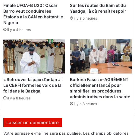
Finale UFOA-B U20 : Oscar
Sur les routes du Bam et du
j
c
Barro veut conduire les
Yaadga, là où renaît l’espoir
e
h
Étalons à la CAN en battant le
u
il y a 5 heures
a
Nigeria
n
r
il y a 4 heures
e
g
f
e
i
d
l
u
l
d
e
o
p
s
r
s
« Retrouver la paix d’antan » :
Burkina Faso : e-AGRÉMENT
o
i
Le CERFI forme les voix de la
officiellement lancé pour
v
e
foi dans le Bazèga
simplifier les procédures
o
r
administratives dans la santé
il y a 8 heures
q
s
il y a 8 heures
u
e
e
p
l
r
Laisser un commentaire
a
o
c
n
Votre adresse e-mail ne sera pas publiée.
Les champs obligatoires