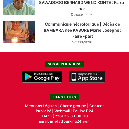
SAWADOGO BERNARD WENDIKONTE : Faire-
part
26/06/2026
Communiqué nécrologique | Décès de
BAMBARA née KABORE Marie Josephe :
Faire -part
01/06/2026
NOS APPLICATIONS
LIENS UTILES
Mentions Légales |
Charte groupe |
Contact
Publicité
|
Webmail |
Equipe B24
Tél : +( 226) 25-33-38-30
Email: info[at]burkina24.com