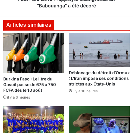
é
9
"Babouanga" a été décoré
c
:
o
H
r
i
Articles similaires
é
p
s
p
o
l
y
t
e
Déblocage du détroit d’Ormuz
O
: L’Iran impose ses conditions
Burkina Faso : Le litre du
u
strictes aux États-Unis
Gasoil passe de 675 à 750
a
FCFA dès le 10 août
il y a 10 heures
n
il y a 6 heures
g
r
a
o
u
a