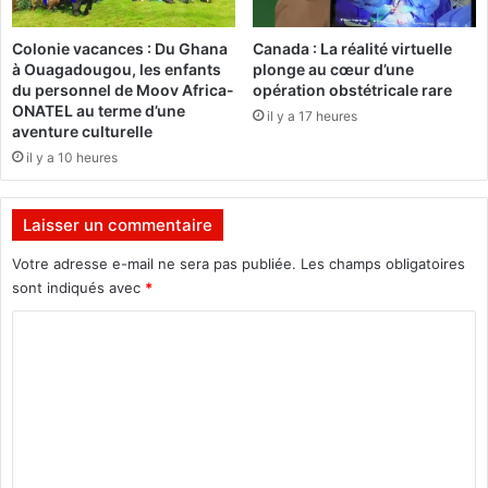
d
i
Colonie vacances : Du Ghana
Canada : La réalité virtuelle
t
à Ouagadougou, les enfants
plonge au cœur d’une
"
du personnel de Moov Africa-
opération obstétricale rare
B
ONATEL au terme d’une
il y a 17 heures
a
aventure culturelle
b
il y a 10 heures
o
u
a
Laisser un commentaire
n
g
Votre adresse e-mail ne sera pas publiée.
Les champs obligatoires
a
sont indiqués avec
*
"
C
a
é
o
t
m
é
d
m
é
e
c