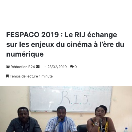
FESPACO 2019 : Le RIJ échange
sur les enjeux du cinéma à l’ère du
numérique
Rédaction B24
E
28/02/2019
0
n
Temps de lecture 1 minute
v
o
y
e
r
u
n
c