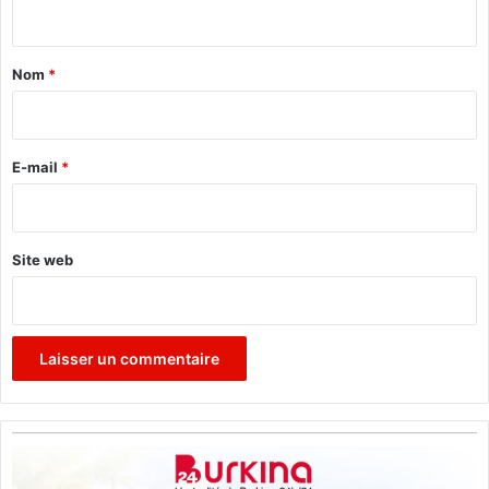
o
n
r
t
é
a
Nom
*
i
r
e
E-mail
*
*
Site web