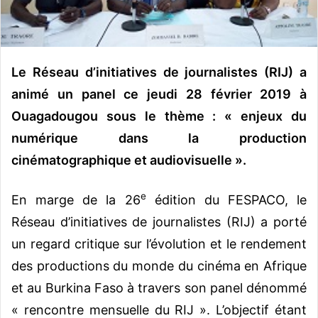
o
u
r
r
Le Réseau d’initiatives de journalistes (RIJ) a
i
animé un panel ce jeudi 28 février 2019 à
e
Ouagadougou sous le thème : « enjeux du
l
numérique dans la production
cinématographique et audiovisuelle ».
e
En marge de la 26
édition du FESPACO, le
Réseau d’initiatives de journalistes (RIJ) a porté
un regard critique sur l’évolution et le rendement
des productions du monde du cinéma en Afrique
et au Burkina Faso à travers son panel dénommé
« rencontre mensuelle du RIJ ». L’objectif étant