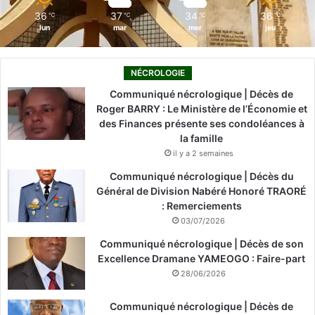
m
36
37
34
36
℃
℃
℃
℃
lun
mar
mer
jeu
NÉCROLOGIE
Communiqué nécrologique | Décès de
Roger BARRY : Le Ministère de l’Économie et
des Finances présente ses condoléances à
la famille
il y a 2 semaines
Communiqué nécrologique | Décès du
Général de Division Nabéré Honoré TRAORÉ
: Remerciements
03/07/2026
Communiqué nécrologique | Décès de son
Excellence Dramane YAMEOGO : Faire-part
28/06/2026
Communiqué nécrologique | Décès de