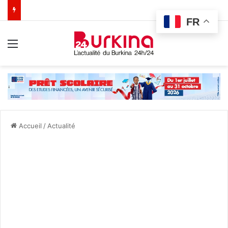
FR
Menu
Accueil
/
Actualité