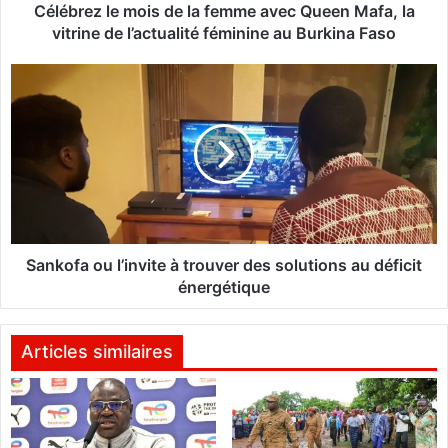
e
Célébrez le mois de la femme avec Queen Mafa, la
m
vitrine de l’actualité féminine au Burkina Faso
o
i
S
s
a
d
n
e
k
l
o
a
f
f
a
e
o
m
u
m
l
Sankofa ou l’invite à trouver des solutions au déficit
e
’
énergétique
a
i
v
n
e
v
Articles similaires
c
i
Q
t
u
e
e
à