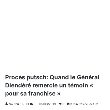
Procès putsch: Quand le Général
Diendéré remercie un témoin «
pour sa franchise »
Noufou KINDO
E
05/03/2019
0
3 minutes de lecture
n