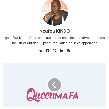
Noufou KINDO
@noufou_kindo s'intéresse aux questions liées au développement
inclusif et durable. Il parle Population et Développement.
We
Fa
X
Lin
Pin
bsi
ce
ke
ter
te
bo
din
est
C
ok
é
l
é
b
r
e
z
l