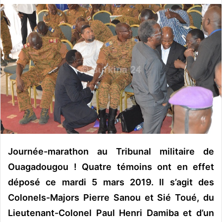
v
o
y
e
r
u
n
c
o
u
r
r
Journée-marathon au Tribunal militaire de
i
Ouagadougou ! Quatre témoins ont en effet
e
l
déposé ce mardi 5 mars 2019. Il s’agit des
Colonels-Majors Pierre Sanou et Sié Toué, du
Lieutenant-Colonel Paul Henri Damiba et d’un