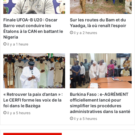
e
t
n
r
M
o
Finale UFOA-B U20 : Oscar
Sur les routes du Bam et du
a
u
Barro veut conduire les
Yaadga, là où renaît l’espoir
f
v
Étalons à la CAN en battant le
a
il y a 2 heures
e
Nigeria
,
r
il y a 1 heure
l
d
a
e
v
s
i
s
t
o
r
l
i
u
n
t
« Retrouver la paix d’antan » :
Burkina Faso : e-AGRÉMENT
e
i
Le CERFI forme les voix de la
officiellement lancé pour
d
o
foi dans le Bazèga
simplifier les procédures
e
n
administratives dans la santé
il y a 5 heures
l
s
il y a 5 heures
’
a
a
u
c
d