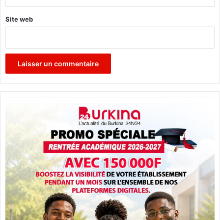
i
n
Site web
a
F
a
s
o