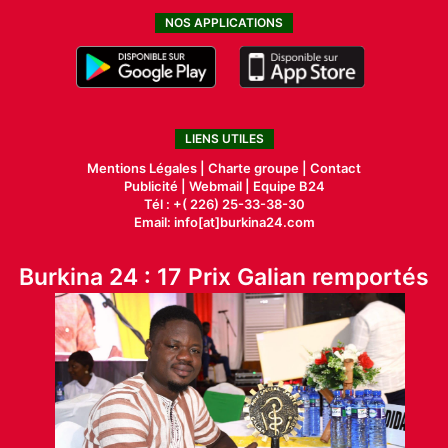
NOS APPLICATIONS
LIENS UTILES
Mentions Légales |
Charte groupe |
Contact
Publicité
|
Webmail |
Equipe B24
Tél : +( 226) 25-33-38-30
Email: info[at]burkina24.com
Burkina 24 : 17 Prix Galian remportés