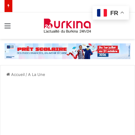
FR
Menu
Accueil
/
A La Une