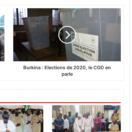
B
u
r
k
i
n
a
:
E
Burkina : Elections de 2020, le CGD en
l
parle
e
c
t
i
o
n
s
d
e