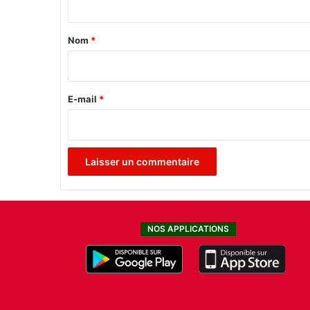
t
a
Nom
*
i
r
e
E-mail
*
*
NOS APPLICATIONS