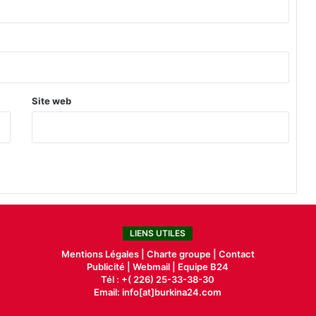
Site web
LIENS UTILES
Mentions Légales |
Charte groupe |
Contact
Publicité
|
Webmail |
Equipe B24
Tél : +( 226) 25-33-38-30
Email: info[at]burkina24.com