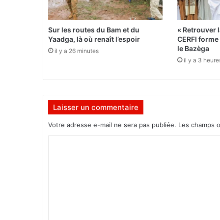
r
é
e
Sur les routes du Bam et du
« Retrouver l
s
Yaadga, là où renaît l’espoir
CERFI forme l
t
le Bazèga
il y a 26 minutes
à
il y a 3 heure
N
'
D
j
Laisser un commentaire
a
m
Votre adresse e-mail ne sera pas publiée.
Les champs o
e
n
C
a
o
m
m
e
n