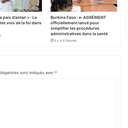
2
0
2
a paix d’antan » : Le
Burkina Faso : e-AGRÉMENT
0
es voix de la foi dans
officiellement lancé pour
,
simplifier les procédures
l
administratives dans la santé
s
e
il y a 4 heures
C
G
D
e
n
bligatoires sont indiqués avec
*
p
a
r
l
e