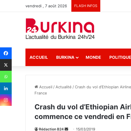
vendredi , 7 août 2026
FLASH INFOS
ACCUEIL
BURKINA
MONDE
POLITIQU
Accueil
/
Actualité
/
Crash du vol d’Ethiopian Airl
France
Crash du vol d’Ethiopian Air
commence ce vendredi en F
Rédaction B24
E
15/03/2019