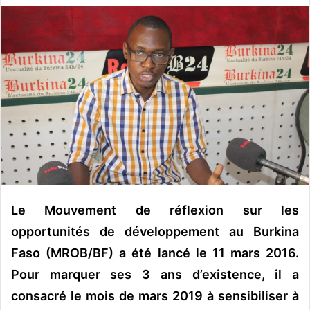
v
o
y
e
r
u
n
c
o
u
r
r
Le Mouvement de réflexion sur les
i
opportunités de développement au Burkina
e
l
Faso (MROB/BF) a été lancé le 11 mars 2016.
Pour marquer ses 3 ans d’existence, il a
consacré le mois de mars 2019 à sensibiliser à