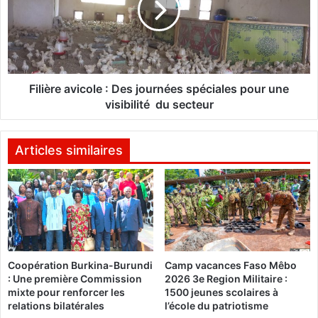
a
è
m
r
p
e
i
a
o
v
n
i
Filière avicole : Des journées spéciales pour une
n
c
visibilité du secteur
e
o
à
l
B
e
Articles similaires
e
y
:
r
D
o
e
u
s
t
j
h
o
Coopération Burkina-Burundi
Camp vacances Faso Mêbo
:
u
: Une première Commission
2026 3e Region Militaire :
«
r
mixte pour renforcer les
1500 jeunes scolaires à
C
n
relations bilatérales
l’école du patriotisme
’
é