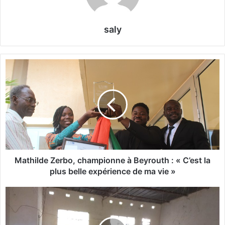
saly
M
a
t
h
i
l
d
e
Z
e
Mathilde Zerbo, championne à Beyrouth : « C’est la
r
plus belle expérience de ma vie »
b
o
F
,
i
c
l
h
i