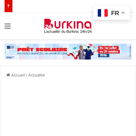
FR
Menu
Accueil
/
Actualité