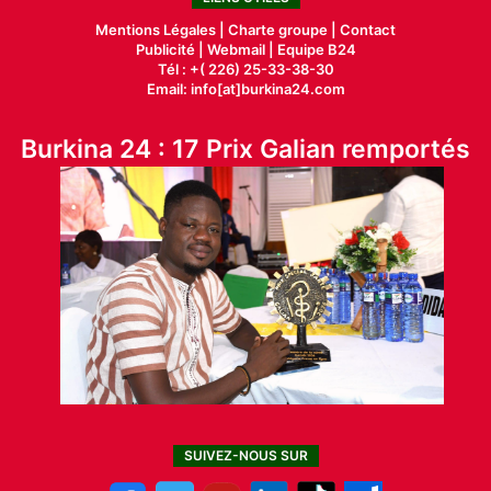
Mentions Légales |
Charte groupe |
Contact
Publicité
|
Webmail |
Equipe B24
Tél : +( 226) 25-33-38-30
Email: info[at]burkina24.com
Burkina 24 : 17 Prix Galian remportés
SUIVEZ-NOUS SUR