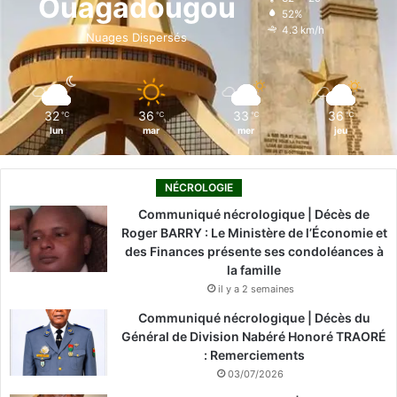
Ouagadougou
52%
o
i
e
r
4.3 km/h
Nuages Dispersés
k
n
a
m
32
36
33
36
℃
℃
℃
℃
lun
mar
mer
jeu
NÉCROLOGIE
Communiqué nécrologique | Décès de
Roger BARRY : Le Ministère de l’Économie et
des Finances présente ses condoléances à
la famille
il y a 2 semaines
Communiqué nécrologique | Décès du
Général de Division Nabéré Honoré TRAORÉ
: Remerciements
03/07/2026