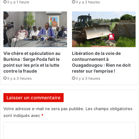
il y a 1 heure
il y a 2 heures
e
e
s
s
t
s
l
p
a
é
p
c
l
i
u
a
Vie chère et spéculation au
Libération de la voie de
s
l
Burkina : Serge Poda fait le
contournement à
b
e
point sur les prix et la lutte
Ouagadougou : Rien ne doit
e
s
contre la fraude
rester sur l’emprise !
l
p
il y a 3 heures
il y a 3 heures
l
o
e
u
e
r
Laisser un commentaire
x
u
p
n
Votre adresse e-mail ne sera pas publiée.
Les champs obligatoires
é
e
sont indiqués avec
*
r
v
i
C
i
e
s
o