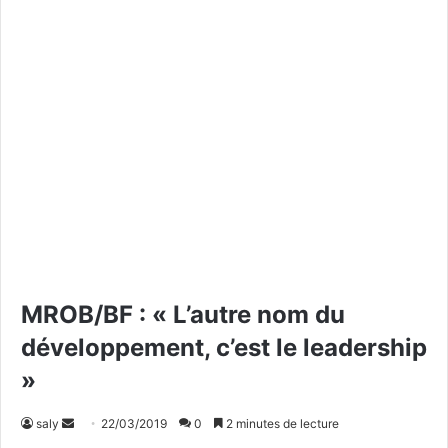
MROB/BF : « L’autre nom du
développement, c’est le leadership
»
saly
E
22/03/2019
0
2 minutes de lecture
n