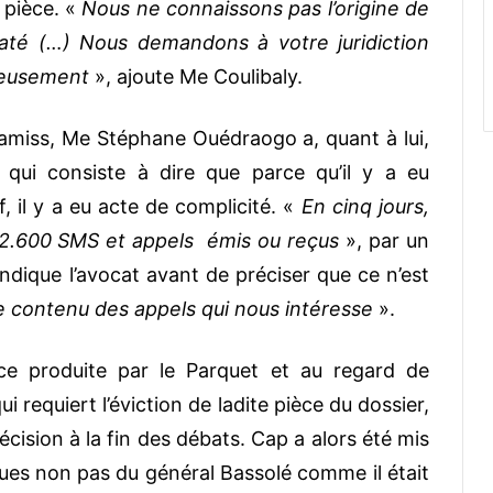
a pièce. «
Nous ne connaissons pas l’origine de
até (…) Nous demandons à votre juridiction
leusement
», ajoute Me Coulibaly.
miss, Me Stéphane Ouédraogo a, quant à lui,
qui consiste à dire que parce qu’il y a eu
, il y a eu acte de complicité. «
En cinq jours,
u 2.600 SMS et appels émis ou reçus
», par un
ndique l’avocat avant de préciser que ce n’est
le contenu des appels qui nous intéresse
».
èce produite par le Parquet et au regard de
i requiert l’éviction de ladite pièce du dossier,
écision à la fin des débats. Cap a alors été mis
ques non pas du général Bassolé comme il était