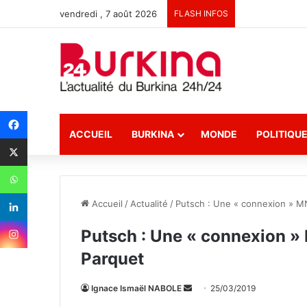
vendredi , 7 août 2026
FLASH INFOS
ACCUEIL
BURKINA
MONDE
POLITIQU
Accueil
/
Actualité
/
Putsch : Une « connexion » M
Putsch : Une « connexion »
Parquet
Ignace Ismaël NABOLE
E
25/03/2019
n