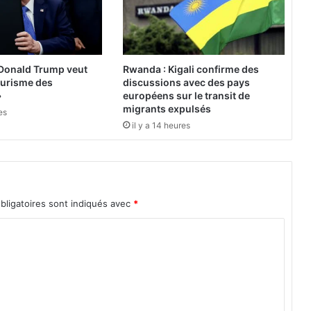
c
ô
t
é
s
 Donald Trump veut
Rwanda : Kigali confirme des
d
tourisme des
discussions avec des pays
e
»
européens sur le transit de
l
migrants expulsés
es
'
il y a 14 heures
E
t
a
t
p
bligatoires sont indiqués avec
*
o
u
r
a
u
g
m
e