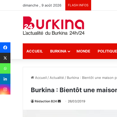
dimanche , 9 août 2026
FLASH INFOS
ACCUEIL
BURKINA
MONDE
POLITIQU
Accueil
/
Actualité
/
Burkina : Bientôt une maison 
Burkina : Bientôt une maiso
Rédaction B24
E
26/03/2019
n
v