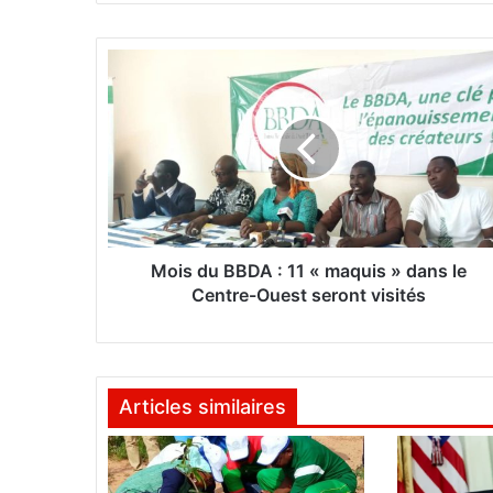
te
M
o
i
s
d
u
B
B
D
A
Mois du BBDA : 11 « maquis » dans le
Centre-Ouest seront visités
:
1
1
«
Articles similaires
m
a
q