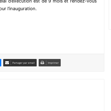
élai d’exécution est de 9 mois et rendez-vous
ur l’inauguration.
Partager par email
Imprimer