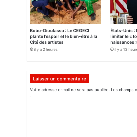
u
i
s
»
Bobo-Dioulasso : Le CEGECI
États-Unis :
d
plante l’espoir et le bien-être à la
limiter le « 
a
Cité des artistes
naissances 
n
il y a 2 heures
il y a 13 heur
s
l
e
C
Laisser un commentaire
e
n
Votre adresse e-mail ne sera pas publiée.
Les champs o
t
r
C
e
o
-
O
m
u
m
e
s