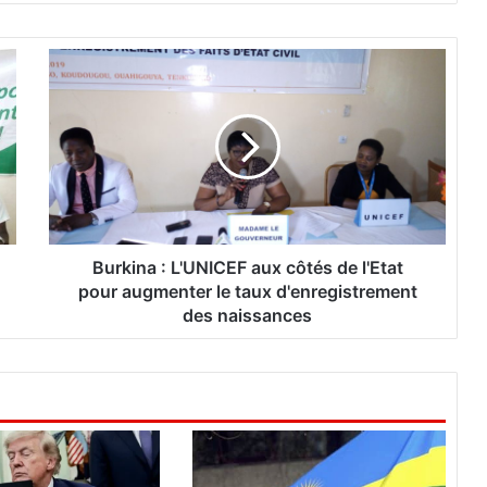
B
u
r
k
i
n
a
:
L
'
Burkina : L'UNICEF aux côtés de l'Etat
U
pour augmenter le taux d'enregistrement
N
des naissances
I
C
E
F
a
u
x