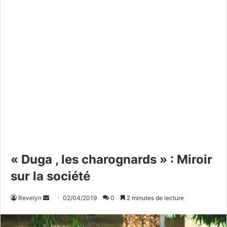
« Duga , les charognards » : Miroir
sur la société
Revelyn
E
02/04/2019
0
2 minutes de lecture
n
v