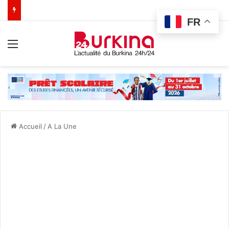
FR
Menu
Accueil
/
A La Une