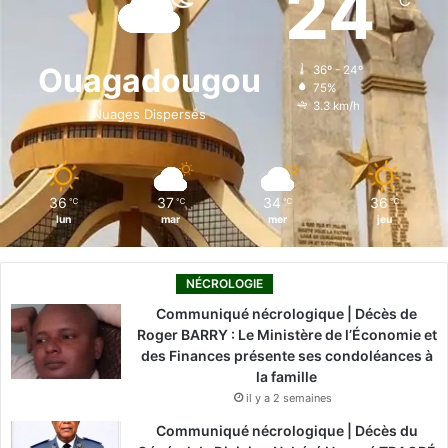
24
℃
b
e
u
a
o
o
d
b
g
k
Ouagadougou
36º - 24º
75%
o
i
e
r
3.3 km/h
Nuages Dispersés
k
n
a
m
36
37
34
36
℃
℃
℃
℃
lun
mar
mer
jeu
NÉCROLOGIE
Communiqué nécrologique | Décès de
Roger BARRY : Le Ministère de l’Économie et
des Finances présente ses condoléances à
la famille
il y a 2 semaines
Communiqué nécrologique | Décès du