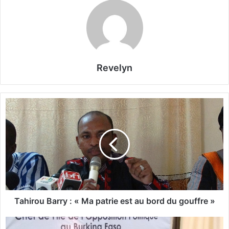
Revelyn
T
a
h
i
r
o
u
B
a
r
Tahirou Barry : « Ma patrie est au bord du gouffre »
r
y
J