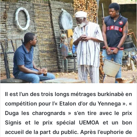
o
y
e
r
u
n
c
o
u
r
r
i
e
Il est l’un des trois longs métrages burkinabè en
l
compétition pour l’« Etalon d’or du Yennega ». «
Duga les charognards » s’en tire avec le prix
Signis et le prix spécial UEMOA et un bon
accueil de la part du public. Après l’euphorie de