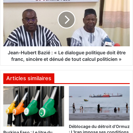
e
:
a
«
n
-
M
H
a
u
p
b
a
e
t
r
Jean-Hubert Bazié : « Le dialogue politique doit être
r
t
franc, sincère et dénué de tout calcul politicien »
i
B
e
a
e
z
Articles similaires
s
i
t
é
a
u
:
b
«
o
r
L
Déblocage du détroit d’Ormuz
d
e
: L’Iran impose ses conditions
Burkina Faso : Le litre du
d
d