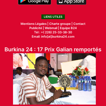
LIENS UTILES
Mentions Légales |
Charte groupe |
Contact
Publicité
|
Webmail |
Equipe B24
Tél : +( 226) 25-33-38-30
Email: info[at]burkina24.com
Burkina 24 : 17 Prix Galian remportés