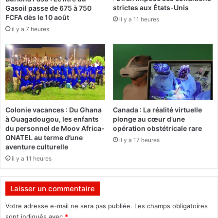
strictes aux États-Unis
Gasoil passe de 675 à 750
u
i
FCFA dès le 10 août
il y a 11 heures
g
a
il y a 7 heures
o
l
u
o
f
g
f
u
r
e
e
p
o
»
l
Colonie vacances : Du Ghana
Canada : La réalité virtuelle
i
à Ouagadougou, les enfants
plonge au cœur d’une
t
du personnel de Moov Africa-
opération obstétricale rare
i
ONATEL au terme d’une
il y a 17 heures
q
aventure culturelle
u
il y a 11 heures
e
d
o
Laisser un commentaire
i
t
Votre adresse e-mail ne sera pas publiée.
Les champs obligatoires
ê
sont indiqués avec
*