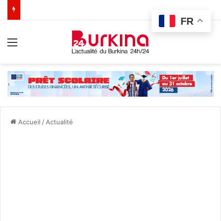
FR
Menu
Accueil
/
Actualité