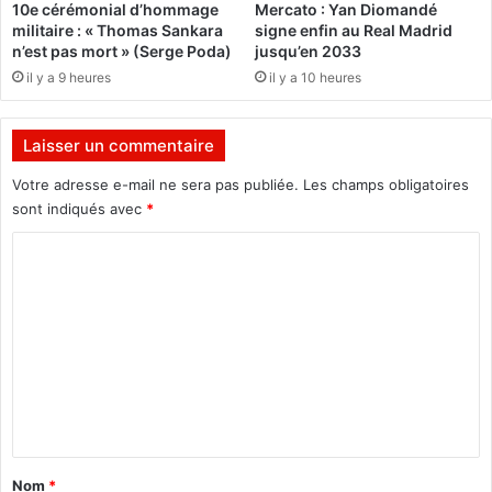
10e cérémonial d’hommage
Mercato : Yan Diomandé
r
f
militaire : « Thomas Sankara
signe enfin au Real Madrid
e
l
n’est pas mort » (Serge Poda)
jusqu’en 2033
f
i
il y a 9 heures
il y a 10 heures
r
k
a
a
n
a
Laisser un commentaire
c
r
,
e
Votre adresse e-mail ne sera pas publiée.
Les champs obligatoires
s
n
sont indiqués avec
*
i
d
n
u
C
c
s
o
è
a
m
r
d
e
é
m
e
m
e
t
i
d
s
n
é
s
t
n
i
u
o
a
Nom
*