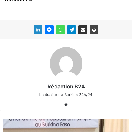
Rédaction B24
L'actualité du Burkina 24h/24.
We
bsi
te
J
e