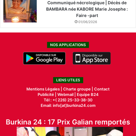
Communiqué nécrologique | Décès de
BAMBARA née KABORE Marie Josephe :
Faire -part
01/06/2026
NOS APPLICATIONS
LIENS UTILES
Mentions Légales |
Charte groupe |
Contact
Publicité
|
Webmail |
Equipe B24
Tél : +( 226) 25-33-38-30
Email: info[at]burkina24.com
Burkina 24 : 17 Prix Galian remportés