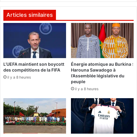
r
a
é
l
s
Articles similaires
o
i
g
d
u
e
e
n
p
t
o
A
l
b
L’UEFA maintient son boycott
Énergie atomique au Burkina :
i
d
des compétitions de la FIFA
Harouna Sawadogo à
t
e
l’Assemblée législative du
i
il y a 8 heures
l
peuple
q
a
il y a 8 heures
u
z
e
i
d
z
o
B
i
o
t
u
ê
t
t
e