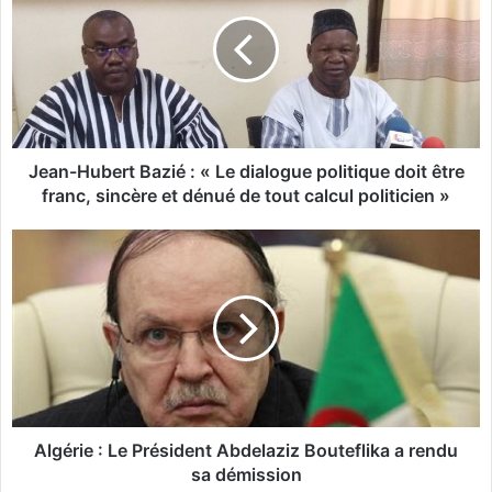
a
n
-
H
u
b
e
r
Jean-Hubert Bazié : « Le dialogue politique doit être
t
franc, sincère et dénué de tout calcul politicien »
B
a
A
z
l
i
g
é
é
r
:
i
«
e
:
L
L
e
e
Algérie : Le Président Abdelaziz Bouteflika a rendu
d
P
sa démission
i