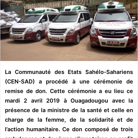
o
y
e
r
u
n
c
o
u
La Communauté des Etats Sahélo-Sahariens
r
r
(CEN-SAD) a procédé à une cérémonie de
i
remise de don. Cette cérémonie a eu lieu ce
e
mardi 2 avril 2019 à Ouagadougou avec la
l
présence de la ministre de la santé et celle en
charge de la femme, de la solidarité et de
l’action humanitaire. Ce don composé de trois