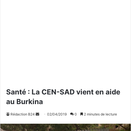
Santé : La CEN-SAD vient en aide
au Burkina
Rédaction B24
E
02/04/2019
0
2 minutes de lecture
n
v