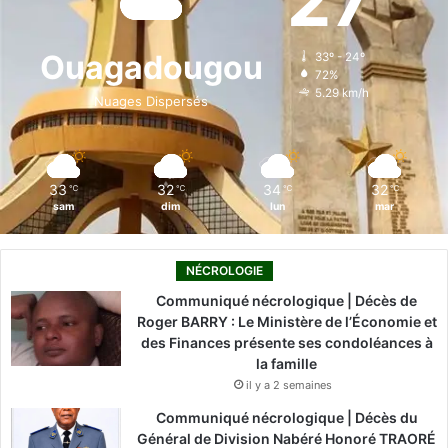
27
b
e
u
a
o
o
d
b
g
k
Ouagadougou
33º - 24º
72%
o
i
e
r
5.29 km/h
Nuages Dispersés
k
n
a
m
33
32
34
32
℃
℃
℃
℃
sam
dim
lun
mar
NÉCROLOGIE
Communiqué nécrologique | Décès de
Roger BARRY : Le Ministère de l’Économie et
des Finances présente ses condoléances à
la famille
il y a 2 semaines
Communiqué nécrologique | Décès du
Général de Division Nabéré Honoré TRAORÉ