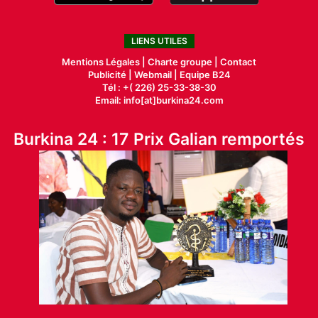
LIENS UTILES
Mentions Légales |
Charte groupe |
Contact
Publicité
|
Webmail |
Equipe B24
Tél : +( 226) 25-33-38-30
Email: info[at]burkina24.com
Burkina 24 : 17 Prix Galian remportés