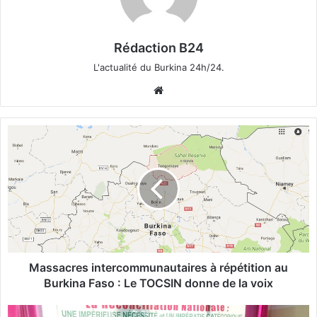
Rédaction B24
L'actualité du Burkina 24h/24.
We
bsi
te
M
a
s
s
a
c
r
e
s
i
Massacres intercommunautaires à répétition au
n
Burkina Faso : Le TOCSIN donne de la voix
t
e
«