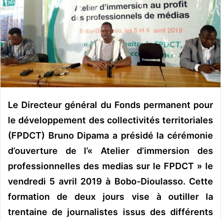
o
u
r
r
i
e
l
Le Directeur général du Fonds permanent pour
le développement des collectivités territoriales
(FPDCT) Bruno Dipama a présidé la cérémonie
d’ouverture de l’« Atelier d’immersion des
professionnelles des medias sur le FPDCT » le
vendredi 5 avril 2019 à Bobo-Dioulasso. Cette
formation de deux jours vise à outiller la
trentaine de journalistes issus des différents