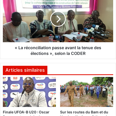
r
L
c
a
o
r
m
é
m
c
u
o
n
n
a
c
u
i
« La réconciliation passe avant la tenue des
t
l
élections », selon la CODER
a
i
i
a
r
t
Articles similaires
e
i
s
o
à
n
r
p
é
a
p
s
é
s
Finale UFOA-B U20 : Oscar
Sur les routes du Bam et du
t
e