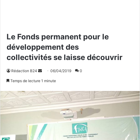
Le Fonds permanent pour le
développement des
collectivités se laisse découvrir
Rédaction B24
E
06/04/2019
0
n
Temps de lecture 1 minute
v
o
y
e
r
u
n
c