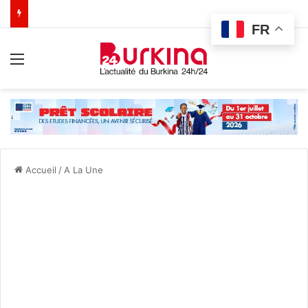
FR
Menu
Accueil
/
A La Une