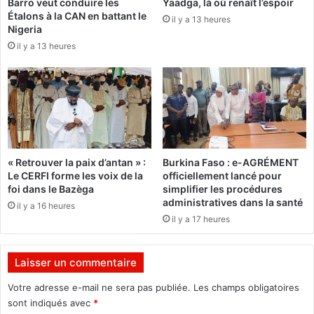
Barro veut conduire les
Yaadga, là où renaît l’espoir
i
a
Étalons à la CAN en battant le
t
il y a 13 heures
v
Nigeria
i
a
il y a 13 heures
o
n
n
t
a
l
u
a
B
t
u
e
r
n
k
u
« Retrouver la paix d’antan » :
Burkina Faso : e-AGRÉMENT
i
e
Le CERFI forme les voix de la
officiellement lancé pour
n
d
foi dans le Bazèga
simplifier les procédures
a
e
administratives dans la santé
il y a 16 heures
F
s
il y a 17 heures
a
é
s
l
o
e
Laisser un commentaire
c
:
t
Votre adresse e-mail ne sera pas publiée.
Les champs obligatoires
L
i
sont indiqués avec
*
e