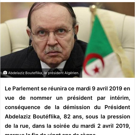
o
y
e
r
u
n
c
o
u
r
Abdelaziz Bouteflika, le président Algérien.
r
i
Le Parlement se réunira ce mardi 9 avril 2019 en
e
vue de nommer un président par intérim,
l
conséquence de la démission du Président
Abdelaziz Boutéflika, 82 ans, sous la pression
de la rue, dans la soirée du mardi 2 avril 2019,