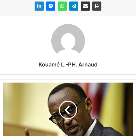
Kouamé L.-PH. Arnaud
R
w
a
n
d
a
:
L