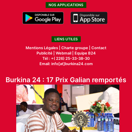
NOS APPLICATIONS
LIENS UTILES
Mentions Légales |
Charte groupe |
Contact
Publicité
|
Webmail |
Equipe B24
Tél : +( 226) 25-33-38-30
Email: info[at]burkina24.com
Burkina 24 : 17 Prix Galian remportés