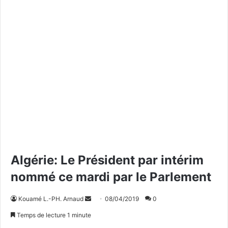
Algérie: Le Président par intérim
nommé ce mardi par le Parlement
Kouamé L.-PH. Arnaud
E
08/04/2019
0
n
Temps de lecture 1 minute
v