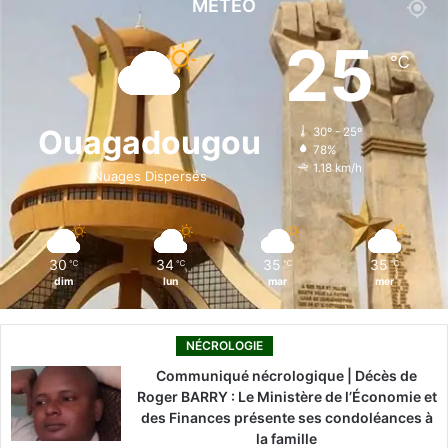
c
n
u
s
k
MÉTÉO
e
k
T
t
T
25
℃
b
e
u
a
o
o
d
b
g
k
Ouagadougou
30º - 25º
78%
o
i
e
r
1.18 km/h
Nuages Dispersés
k
n
a
m
30
34
35
35
℃
℃
℃
℃
dim
lun
mar
mer
NÉCROLOGIE
Communiqué nécrologique | Décès de
Roger BARRY : Le Ministère de l’Économie et
des Finances présente ses condoléances à
la famille