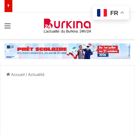
FR
Menu
Accueil
/
Actualité