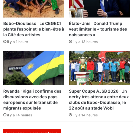
t
m
o
é
u
r
Bobo-Dioulasso : Le CEGECI
États-Unis : Donald Trump
j
i
plante l’espoir et le bien-être à
veut limiter le « tourisme des
o
c
la Cité des artistes
naissances »
u
a
il y a 1 heure
il y a 13 heures
r
i
s
n
d
D
a
a
n
v
s
i
l
d
e
M
Rwanda : Kigali confirme des
Super Coupe AJSB 2026 : Un
c
a
discussions avec des pays
derby très attendu entre deux
o
l
européens sur le transit de
clubs de Bobo-Dioulasso, le
l
p
migrants expulsés
22 août au stade Wobi
l
a
il y a 14 heures
il y a 14 heures
i
s
m
s
a
n