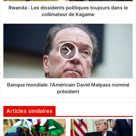
e
s
Rwanda : Les dissidents politiques toujours dans le
d
collimateur de Kagame
i
s
B
s
a
i
n
d
q
e
u
n
e
t
m
s
o
p
n
o
d
Banque mondiale: l'Américain David Malpass nommé
l
i
président
i
a
t
l
i
e
Articles similaires
q
:
u
l
e
'
s
A