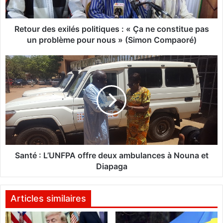
e
s
e
Retour des exilés politiques : « Ça ne constitue pas
x
un problème pour nous » (Simon Compaoré)
i
l
S
é
a
s
n
p
t
o
é
l
i
:
t
L
i
’
q
U
Santé : L’UNFPA offre deux ambulances à Nouna et
u
N
Diapaga
e
F
s
P
A
Articles similaires
:
o
«
f