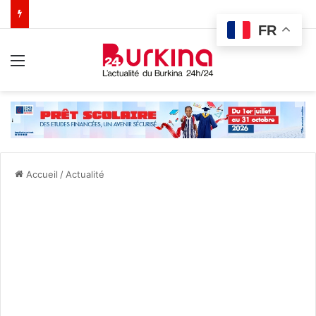
FR
Menu
Accueil
/
Actualité