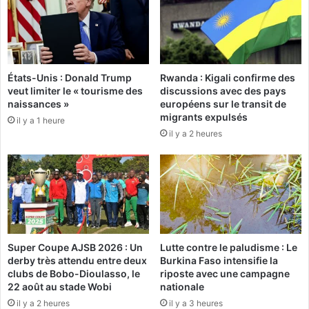
f
Ç
r
a
e
n
d
e
e
États-Unis : Donald Trump
Rwanda : Kigali confirme des
c
u
veut limiter le « tourisme des
discussions avec des pays
o
x
naissances »
européens sur le transit de
n
a
migrants expulsés
il y a 1 heure
s
m
il y a 2 heures
t
b
i
u
t
l
u
a
e
n
p
c
a
e
s
s
Super Coupe AJSB 2026 : Un
Lutte contre le paludisme : Le
u
à
derby très attendu entre deux
Burkina Faso intensifie la
n
N
clubs de Bobo-Dioulasso, le
riposte avec une campagne
p
o
22 août au stade Wobi
nationale
r
u
il y a 2 heures
il y a 3 heures
o