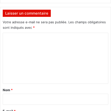
n
b
a
l
e
Laisser un commentaire
è
t
m
D
Votre adresse e-mail ne sera pas publiée.
Les champs obligatoires
e
i
sont indiqués avec
*
p
a
o
C
p
u
a
o
r
g
m
n
a
o
m
u
e
s
n
»
t
(
S
a
Nom
*
i
i
m
r
o
n
e