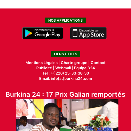
NOS APPLICATIONS
LIENS UTILES
Mentions Légales |
Charte groupe |
Contact
Publicité
|
Webmail |
Equipe B24
Tél : +( 226) 25-33-38-30
Email: info[at]burkina24.com
Burkina 24 : 17 Prix Galian remportés