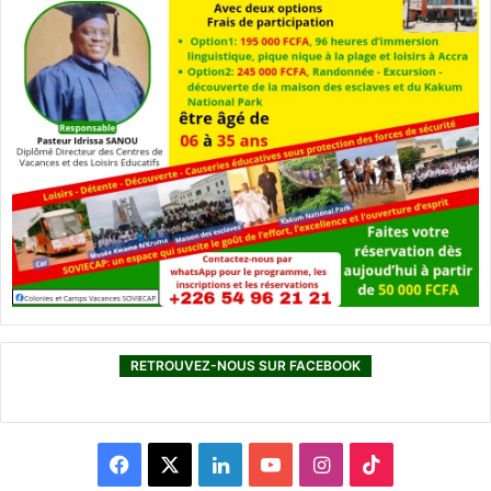
RETROUVEZ-NOUS SUR FACEBOOK
F
X
L
Y
I
T