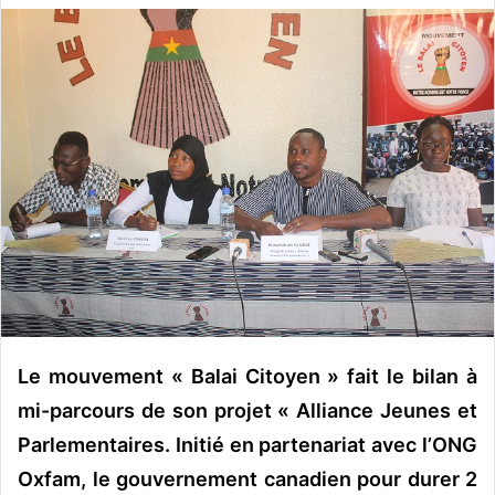
v
o
y
e
r
u
n
c
o
u
r
r
i
e
Le mouvement « Balai Citoyen » fait le bilan à
l
mi-parcours de son projet « Alliance Jeunes et
Parlementaires. Initié en partenariat avec l’ONG
Oxfam, le gouvernement canadien pour durer 2