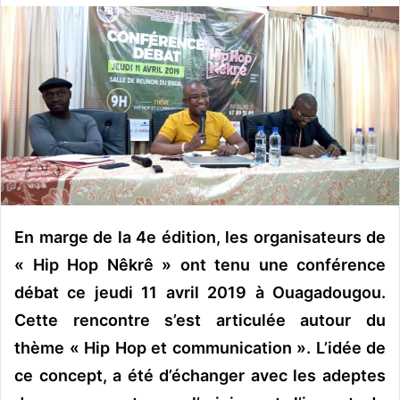
o
y
e
r
u
n
c
o
u
r
r
En marge de la 4e édition, les organisateurs de
i
« Hip Hop Nêkrê » ont tenu une conférence
e
débat ce jeudi 11 avril 2019 à Ouagadougou.
l
Cette rencontre s’est articulée autour du
thème « Hip Hop et communication ». L’idée de
ce concept, a été d’échanger avec les adeptes