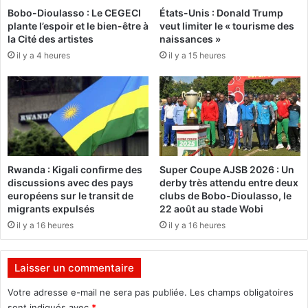
Bobo-Dioulasso : Le CEGECI
États-Unis : Donald Trump
à
i
plante l’espoir et le bien-être à
veut limiter le « tourisme des
N
s
la Cité des artistes
naissances »
o
t
il y a 4 heures
il y a 15 heures
u
r
n
e
a
a
e
p
t
p
D
e
i
l
a
l
Rwanda : Kigali confirme des
Super Coupe AJSB 2026 : Un
p
e
discussions avec des pays
derby très attendu entre deux
a
l
européens sur le transit de
clubs de Bobo-Dioulasso, le
g
e
migrants expulsés
22 août au stade Wobi
a
s
il y a 16 heures
il y a 16 heures
f
i
n
Laisser un commentaire
a
n
Votre adresse e-mail ne sera pas publiée.
Les champs obligatoires
c
sont indiqués avec
*