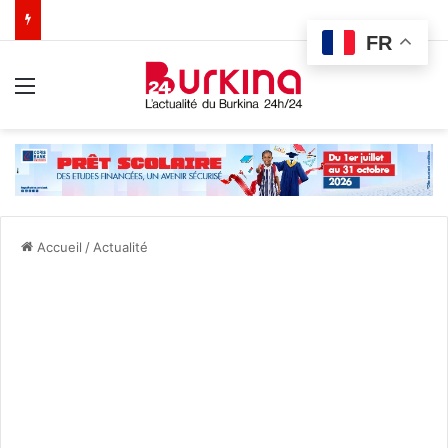
FR
Menu
Accueil
/
Actualité