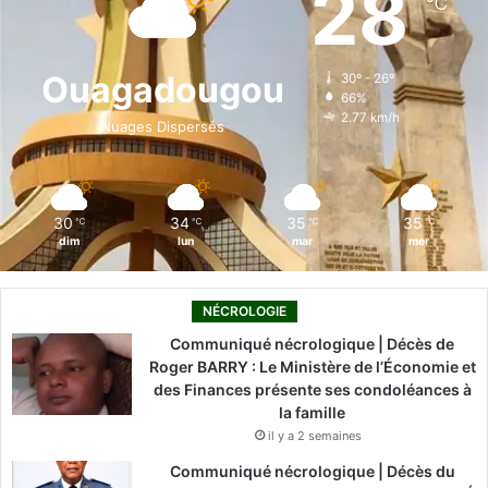
28
℃
b
e
u
a
o
o
d
b
g
k
Ouagadougou
30º - 26º
66%
o
i
e
r
2.77 km/h
Nuages Dispersés
k
n
a
m
30
34
35
35
℃
℃
℃
℃
dim
lun
mar
mer
NÉCROLOGIE
Communiqué nécrologique | Décès de
Roger BARRY : Le Ministère de l’Économie et
des Finances présente ses condoléances à
la famille
il y a 2 semaines
Communiqué nécrologique | Décès du