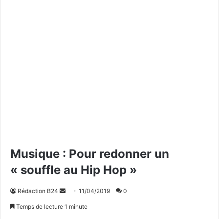
Musique : Pour redonner un
« souffle au Hip Hop »
Rédaction B24
E
11/04/2019
0
n
Temps de lecture 1 minute
v