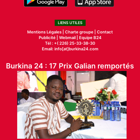
LIENS UTILES
Mentions Légales |
Charte groupe |
Contact
Publicité
|
Webmail |
Equipe B24
Tél : +( 226) 25-33-38-30
Email: info[at]burkina24.com
Burkina 24 : 17 Prix Galian remportés