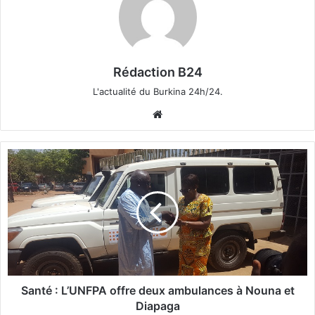
Rédaction B24
L'actualité du Burkina 24h/24.
We
bsi
te
S
a
n
t
é
:
L
’
U
Santé : L’UNFPA offre deux ambulances à Nouna et
N
Diapaga