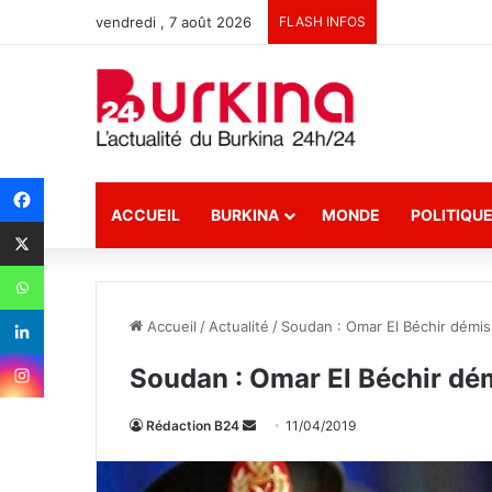
vendredi , 7 août 2026
FLASH INFOS
ACCUEIL
BURKINA
MONDE
POLITIQU
Accueil
/
Actualité
/
Soudan : Omar El Béchir démi
Soudan : Omar El Béchir dé
Rédaction B24
E
11/04/2019
n
v