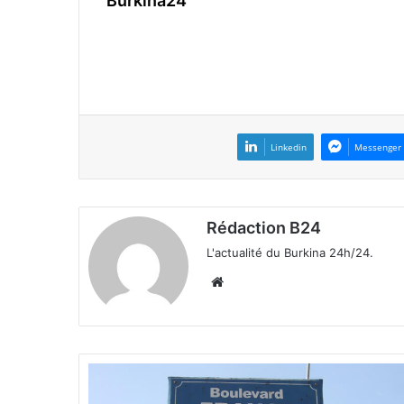
Burkina24
Linkedin
Messenger
Rédaction B24
L'actualité du Burkina 24h/24.
We
bsi
te
T
r