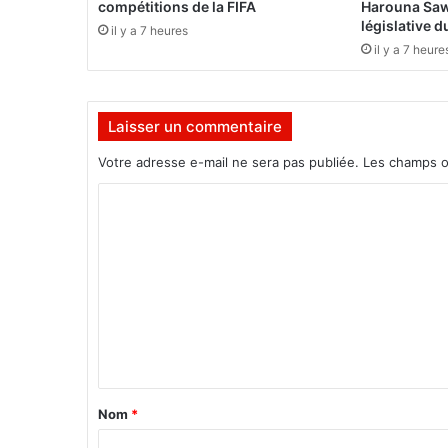
é
compétitions de la FIFA
Harouna Saw
p
législative 
il y a 7 heures
o
il y a 7 heure
u
v
a
Laisser un commentaire
n
t
Votre adresse e-mail ne sera pas publiée.
Les champs o
a
i
C
l
o
F
r
m
a
m
n
c
e
e
n
t
»
a
Nom
*
i