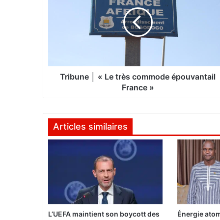
i
b
u
n
e
│
«
Tribune │ « Le très commode épouvantail
L
France »
e
t
r
Articles similaires
è
s
c
o
m
m
o
d
e
L’UEFA maintient son boycott des
Énergie atom