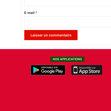
r
e
E-mail
*
*
NOS APPLICATIONS