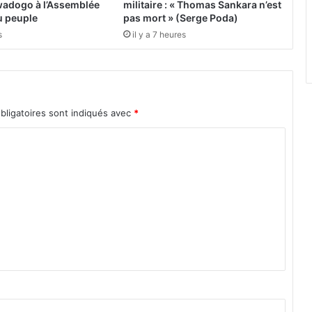
u
adogo à l’Assemblée
militaire : « Thomas Sankara n’est
r
du peuple
pas mort » (Serge Poda)
e
s
il y a 7 heures
s
:
L
e
bligatoires sont indiqués avec
*
s
t
r
a
v
a
i
l
l
e
u
r
s
e