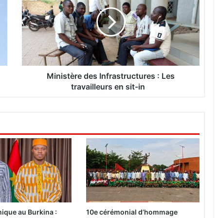
n
i
s
t
è
r
e
d
Ministère des Infrastructures : Les
e
travailleurs en sit-in
s
I
n
f
r
a
s
t
r
u
c
t
ique au Burkina :
10e cérémonial d’hommage