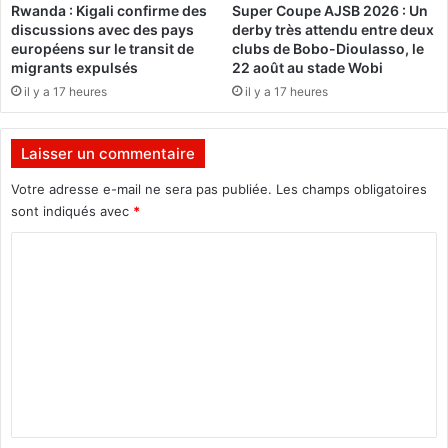
Rwanda : Kigali confirme des
Super Coupe AJSB 2026 : Un
s
ê
discussions avec des pays
derby très attendu entre deux
c
t
européens sur le transit de
clubs de Bobo-Dioulasso, le
h
d
migrants expulsés
22 août au stade Wobi
e
e
il y a 17 heures
il y a 17 heures
z
t
O
r
m
a
Laisser un commentaire
a
v
r
a
Votre adresse e-mail ne sera pas publiée.
Les champs obligatoires
E
i
sont indiqués avec
*
l
l
-
d
C
B
e
o
e
9
m
c
6
h
h
m
i
e
e
r
u
r
n
e
t
s