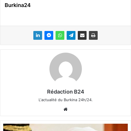
Burkina24
Rédaction B24
L'actualité du Burkina 24h/24.
We
bsi
te
S