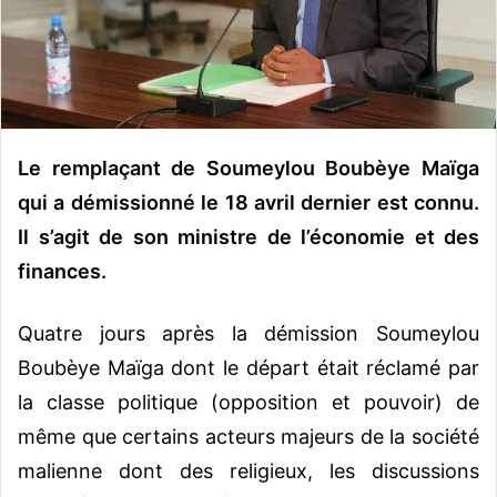
o
u
r
r
i
e
Le remplaçant de Soumeylou Boubèye Maïga
l
qui a démissionné le 18 avril dernier est connu.
Il s’agit de son ministre de l’économie et des
finances.
Quatre jours après la démission Soumeylou
Boubèye Maïga dont le départ était réclamé par
la classe politique (opposition et pouvoir) de
même que certains acteurs majeurs de la société
malienne dont des religieux, les discussions