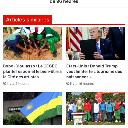
s
de 96 heures
l
a
a
v
r
o
Articles similaires
s
c
e
a
n
t
l
s
i
a
q
n
u
n
Bobo-Dioulasso : Le CEGECI
États-Unis : Donald Trump
i
o
plante l’espoir et le bien-être à
veut limiter le « tourisme des
d
n
la Cité des artistes
naissances »
e
c
il y a 4 heures
il y a 16 heures
r
e
e
n
t
t
r
u
o
n
u
a
v
r
é
r