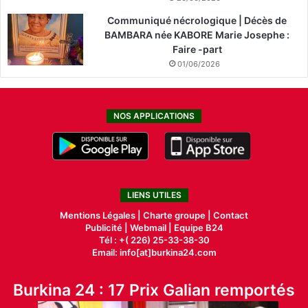
Communiqué nécrologique | Décès de
BAMBARA née KABORE Marie Josephe :
Faire -part
01/06/2026
NOS APPLICATIONS
LIENS UTILES
Mentions Légales |
Charte groupe |
Contact
Publicité
|
Webmail |
Equipe B24
Tél : +( 226) 25-33-38-30
Email: info[at]burkina24.com
Burkina 24 : 17 Prix Galian remportés