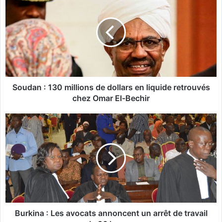
o
u
d
a
n
:
1
3
0
Soudan : 130 millions de dollars en liquide retrouvés
m
chez Omar El-Bechir
i
l
B
l
u
i
r
o
k
n
i
s
n
d
a
e
:
d
L
o
e
Burkina : Les avocats annoncent un arrêt de travail
l