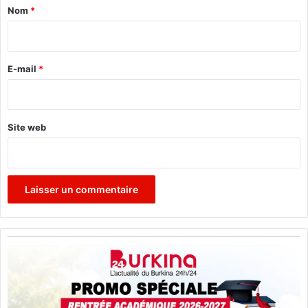
a
Nom
*
i
r
e
E-mail
*
*
Site web