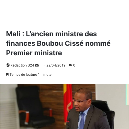
Mali : L’ancien ministre des
finances Boubou Cissé nommé
Premier ministre
Rédaction B24
E
22/04/2019
0
n
Temps de lecture 1 minute
v
o
y
e
r
u
n
c