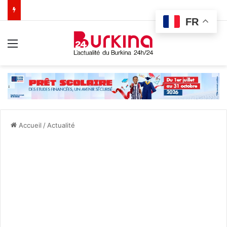
FR
Menu
Accueil
/
Actualité