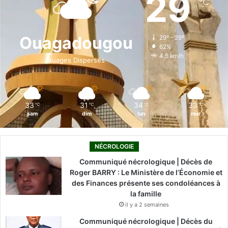
29
℃
b
e
u
a
o
o
d
b
g
k
Ouagadougou
29º - 29º
62%
o
i
e
r
4.5 km/h
Nuages Dispersés
k
n
a
m
33
31
34
33
℃
℃
℃
℃
sam
dim
lun
mar
NÉCROLOGIE
Communiqué nécrologique | Décès de
Roger BARRY : Le Ministère de l’Économie et
des Finances présente ses condoléances à
la famille
il y a 2 semaines
Communiqué nécrologique | Décès du