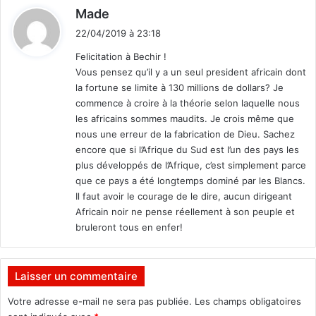
s
d
Made
r
é
i
e
n
22/04/2019 à 23:18
t
m
o
Felicitation à Bechir !
i
m
Vous pensez qu’il y a un seul president africain dont
e
m
:
la fortune se limite à 130 millions de dollars? Je
r
é
commence à croire à la théorie selon laquelle nous
m
P
i
les africains sommes maudits. Je crois même que
r
n
nous une erreur de la fabrication de Dieu. Sachez
e
i
m
encore que si l’Afrique du Sud est l’un des pays les
s
i
plus développés de l’Afrique, c’est simplement parce
t
e
que ce pays a été longtemps dominé par les Blancs.
r
r
Il faut avoir le courage de le dire, aucun dirigeant
e
m
Africain noir ne pense réellement à son peuple et
A
i
bruleront tous en enfer!
h
n
m
i
e
s
Laisser un commentaire
d
t
O
r
Votre adresse e-mail ne sera pas publiée.
Les champs obligatoires
u
e