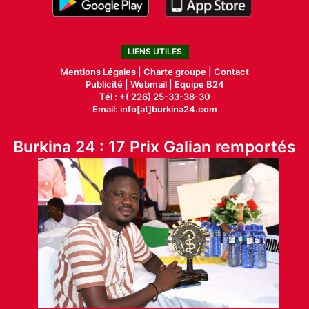
LIENS UTILES
Mentions Légales |
Charte groupe |
Contact
Publicité
|
Webmail |
Equipe B24
Tél : +( 226) 25-33-38-30
Email: info[at]burkina24.com
Burkina 24 : 17 Prix Galian remportés