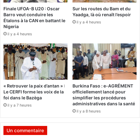
t
e
Finale UFOA-B U20 : Oscar
Sur les routes du Bam et du
r
d
Barro veut conduire les
Yaadga, là où renaît l’espoir
e
e
Étalons à la CAN en battant le
d
il y a 4 heures
s
Nigeria
e
f
il y a 4 heures
s
i
F
n
i
a
n
n
a
c
n
e
c
s
e
B
« Retrouver la paix d’antan » :
Burkina Faso : e-AGRÉMENT
s
o
Le CERFI forme les voix de la
officiellement lancé pour
e
u
foi dans le Bazèga
simplifier les procédures
t
b
administratives dans la santé
il y a 7 heures
l
o
il y a 8 heures
’
u
e
C
x
i
Un commentaire
-
s
P