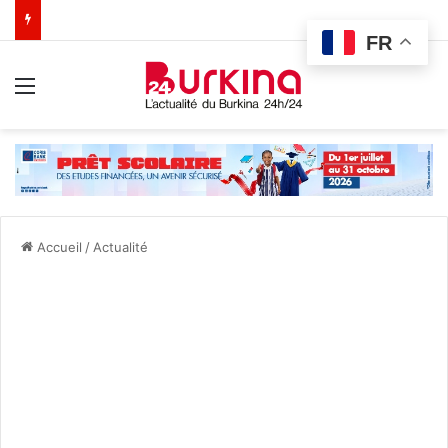
FR
Menu
Accueil
/
Actualité