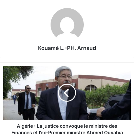
Kouamé L.-PH. Arnaud
A
l
g
é
r
i
e
:
L
a
Algérie : La justice convoque le ministre des
j
Finances et l’ex-Premier ministre Ahmed Ouyahia