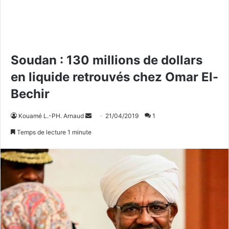
Soudan : 130 millions de dollars
en liquide retrouvés chez Omar El-
Bechir
Kouamé L.-PH. Arnaud
E
21/04/2019
1
n
Temps de lecture 1 minute
v
o
y
e
r
u
n
c