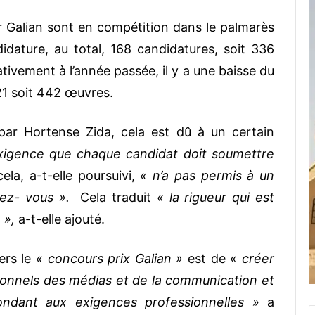
r Galian sont en compétition dans le palmarès
didature, au total, 168 candidatures, soit 336
ivement à l’année passée, il y a une baisse du
21 soit 442 œuvres.
par Hortense Zida, cela est dû à un certain
exigence que chaque candidat doit soumettre
ela, a-t-elle poursuivi,
« n’a pas permis à un
ez- vous ».
Cela traduit
« la rigueur qui est
 »,
a-t-elle ajouté.
vers le
« concours prix Galian »
est de «
créer
ionnels des médias et de la communication et
ndant aux exigences professionnelles »
a