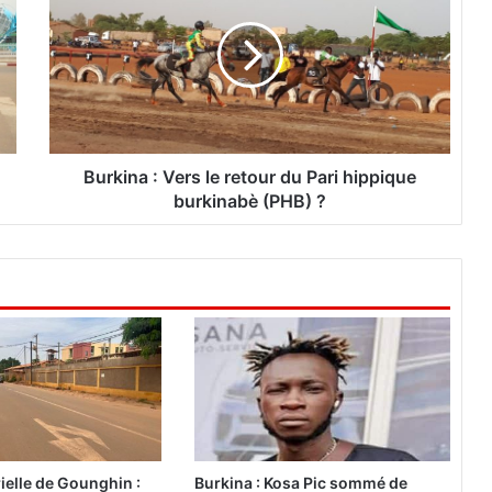
r
k
i
n
a
:
V
e
Burkina : Vers le retour du Pari hippique
r
burkinabè (PHB) ?
s
l
e
r
e
t
o
u
r
d
u
P
ielle de Gounghin :
Burkina : Kosa Pic sommé de