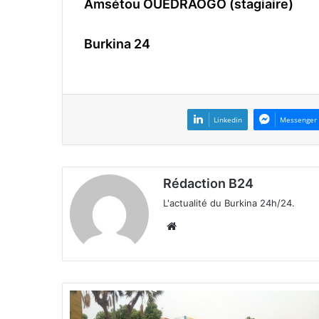
Amsétou OUEDRAOGO (stagiaire)
Burkina 24
Linkedin
Messenger
Rédaction B24
L'actualité du Burkina 24h/24.
We
bsi
te
B
u