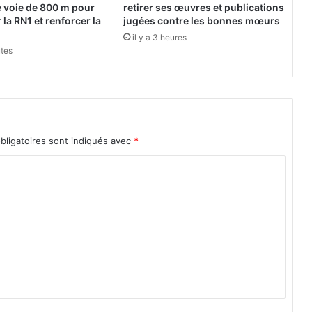
a
 voie de 800 m pour
retirer ses œuvres et publications
r
la RN1 et renforcer la
jugées contre les bonnes mœurs
i
il y a 3 heures
h
utes
i
p
p
i
q
u
bligatoires sont indiqués avec
*
e
b
u
r
k
i
n
a
b
è
(
P