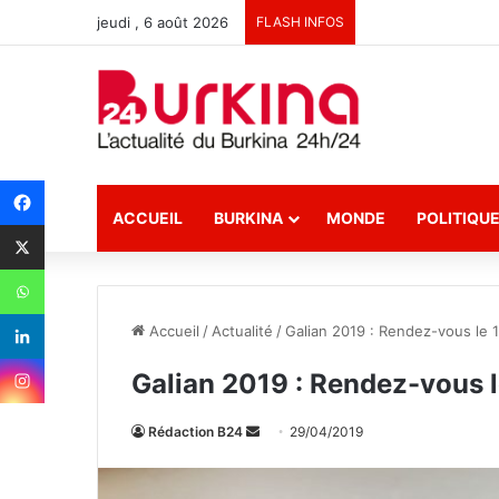
jeudi , 6 août 2026
FLASH INFOS
ACCUEIL
BURKINA
MONDE
POLITIQU
Accueil
/
Actualité
/
Galian 2019 : Rendez-vous le 1
Galian 2019 : Rendez-vous le
Rédaction B24
E
29/04/2019
n
v