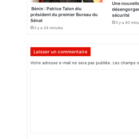
d
Une nouvelle
e
Bénin : Patrice Talon élu
désengorger 
président du premier Bureau du
n
sécurité
Sénat
t
il y a 40 min
d
il y a 34 minutes
a
n
s
Laisser un commentaire
l
a
Votre adresse e-mail ne sera pas publiée.
Les champs o
r
u
C
e
o
m
m
e
n
t
a