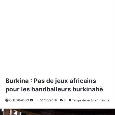
Burkina : Pas de jeux africains
pour les handballeurs burkinabè
OUEDRAOGO
E
02/05/2019
0
Temps de lecture 1 minute
n
v