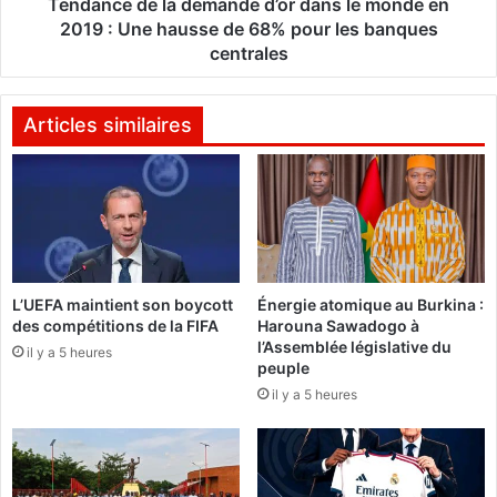
s
e
Tendance de la demande d’or dans le monde en
t
l
2019 : Une hausse de 68% pour les banques
r
a
centrales
e
d
d
e
e
m
Articles similaires
l
a
a
n
f
d
a
e
m
d
i
’
l
o
l
L’UEFA maintient son boycott
Énergie atomique au Burkina :
r
des compétitions de la FIFA
Harouna Sawadogo à
e
d
l’Assemblée législative du
é
a
il y a 5 heures
peuple
c
n
il y a 5 heures
o
s
u
l
t
e
e
m
d
o