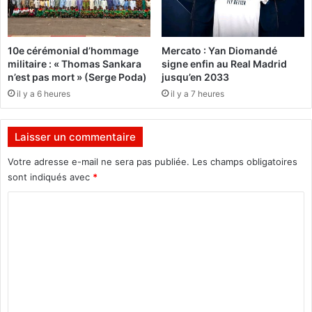
e
n
s
d
a
e
10e cérémonial d’hommage
Mercato : Yan Diomandé
s
e
militaire : « Thomas Sankara
signe enfin au Real Madrid
s
n
n’est pas mort » (Serge Poda)
jusqu’en 2033
o
2
il y a 6 heures
il y a 7 heures
c
0
i
1
a
9
Laisser un commentaire
t
i
:
Votre adresse e-mail ne sera pas publiée.
Les champs obligatoires
o
U
sont indiqués avec
*
n
n
s
e
C
f
h
o
é
a
m
m
u
i
s
m
n
s
e
i
e
n
d
n