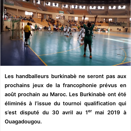
o
y
e
r
u
n
c
o
u
r
r
Les handballeurs burkinabè ne seront pas aux
i
prochains jeux de la francophonie prévus en
e
août prochain au Maroc. Les Burkinabè ont été
l
éliminés à l’issue du tournoi qualification qui
er
s’est disputé du 30 avril au 1
mai 2019 à
Ouagadougou.