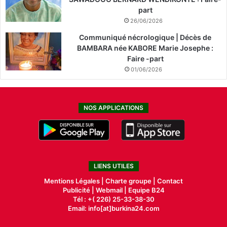
part
26/06/2026
Communiqué nécrologique | Décès de
BAMBARA née KABORE Marie Josephe :
Faire -part
01/06/2026
NOS APPLICATIONS
LIENS UTILES
Mentions Légales |
Charte groupe |
Contact
Publicité
|
Webmail |
Equipe B24
Tél : +( 226) 25-33-38-30
Email: info[at]burkina24.com