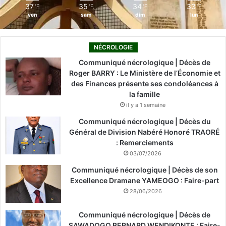
37
35
34
33
℃
℃
℃
℃
ven
sam
dim
lun
NÉCROLOGIE
Communiqué nécrologique | Décès de
Roger BARRY : Le Ministère de l’Économie et
des Finances présente ses condoléances à
la famille
il y a 1 semaine
Communiqué nécrologique | Décès du
Général de Division Nabéré Honoré TRAORÉ
: Remerciements
03/07/2026
Communiqué nécrologique | Décès de son
Excellence Dramane YAMEOGO : Faire-part
28/06/2026
Communiqué nécrologique | Décès de
SAWADOGO BERNARD WENDIKONTE : Faire-