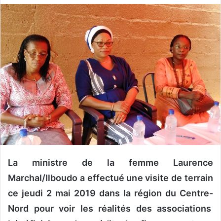
v
o
y
e
r
u
n
c
o
u
r
r
i
La ministre de la femme Laurence
e
Marchal/Ilboudo a effectué une visite de terrain
l
ce jeudi 2 mai 2019 dans la région du Centre-
Nord pour voir les réalités des associations