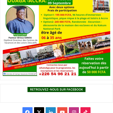
RETROUVEZ-NOUS SUR FACEBOOK
F
X
L
Y
I
T