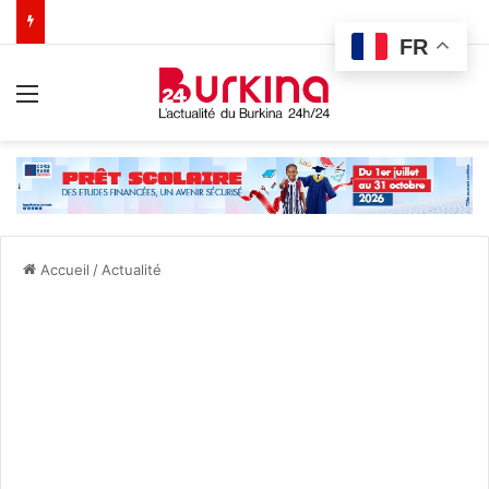
FR
Menu
Accueil
/
Actualité