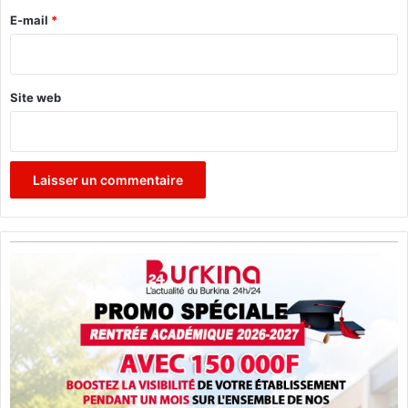
e
E-mail
*
*
Site web