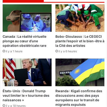
s
e
2
u
0
x
a
a
n
f
s
r
d
i
Canada : La réalité virtuelle
Bobo-Dioulasso : Le CEGECI
’
c
plonge au cœur d’une
plante l’espoir et le bien-être à
a
a
opération obstétricale rare
la Cité des artistes
n
i
il y a 1 heure
il y a 6 heures
n
n
i
s
v
p
e
o
r
u
s
r
a
l
i
e
États-Unis : Donald Trump
Rwanda : Kigali confirme des
r
s
veut limiter le « tourisme des
discussions avec des pays
e
h
naissances »
européens sur le transit de
a
migrants expulsés
il y a 18 heures