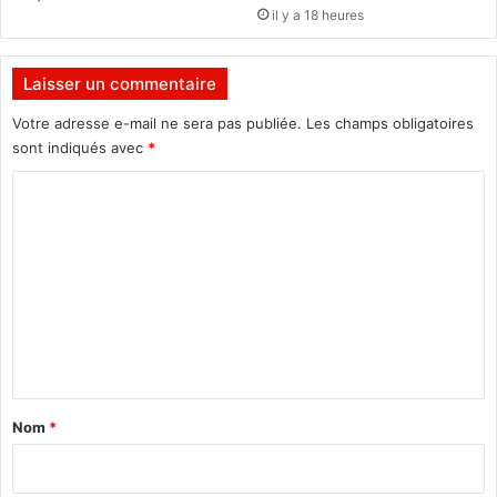
n
il y a 18 heures
d
b
a
Laisser un commentaire
l
l
Votre adresse e-mail ne sera pas publiée.
Les champs obligatoires
e
sont indiqués avec
*
u
r
C
s
o
b
m
u
r
m
k
e
i
n
n
a
t
b
è
a
Nom
*
i
r