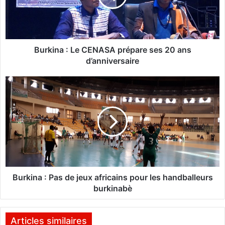
n
a
:
L
Burkina : Le CENASA prépare ses 20 ans
e
d’anniversaire
C
E
B
N
u
A
r
S
k
A
i
p
n
r
a
é
:
p
P
a
a
Burkina : Pas de jeux africains pour les handballeurs
r
s
burkinabè
e
d
s
e
e
j
Articles similaires