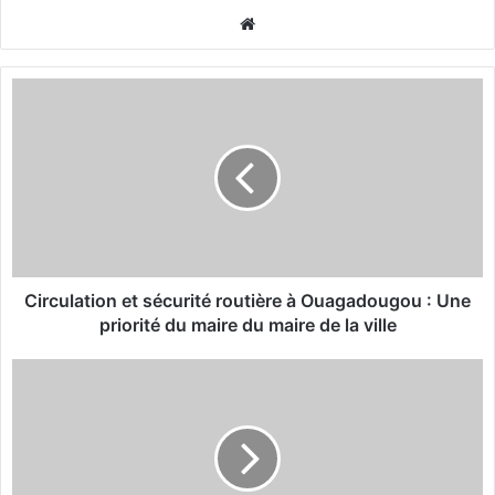
We
bsi
te
C
i
r
c
u
l
a
t
i
o
Circulation et sécurité routière à Ouagadougou : Une
n
priorité du maire du maire de la ville
e
t
R
s
a
é
m
c
a
u
d
r
a