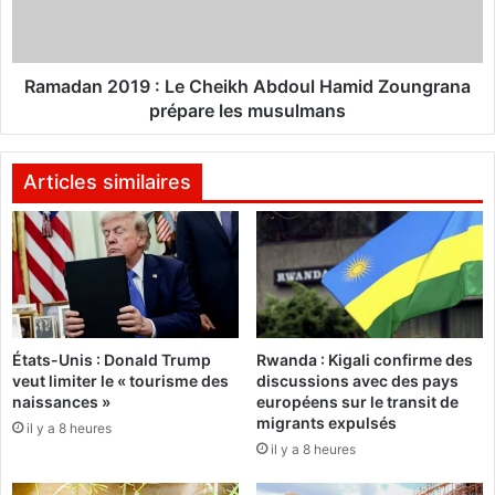
i
n
t
2
é
0
r
1
Ramadan 2019 : Le Cheikh Abdoul Hamid Zoungrana
o
9
prépare les musulmans
u
t
:
i
L
Articles similaires
è
e
r
C
e
h
à
e
O
i
u
k
a
h
États-Unis : Donald Trump
Rwanda : Kigali confirme des
g
A
veut limiter le « tourisme des
discussions avec des pays
a
b
naissances »
européens sur le transit de
d
d
migrants expulsés
il y a 8 heures
o
o
il y a 8 heures
u
u
g
l