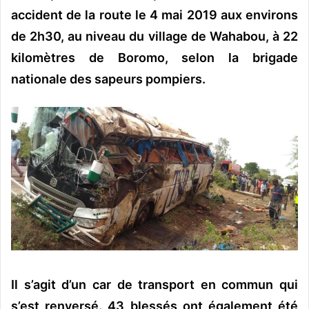
o
accident de la route le 4 mai 2019 aux environs
y
de 2h30, au niveau du village de Wahabou, à 22
e
kilomètres de Boromo, selon la brigade
r
u
nationale des sapeurs pompiers.
n
c
o
u
r
r
i
e
l
Il s’agit d’un car de transport en commun qui
s’est renversé. 43 blessés ont également été