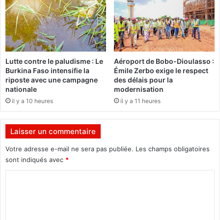
o
H
u
a
m
:
i
U
d
n
Z
Lutte contre le paludisme : Le
Aéroport de Bobo-Dioulasso :
e
o
Burkina Faso intensifie la
Émile Zerbo exige le respect
p
u
riposte avec une campagne
des délais pour la
r
n
nationale
modernisation
i
g
il y a 10 heures
il y a 11 heures
o
r
r
a
i
n
Laisser un commentaire
t
a
é
p
Votre adresse e-mail ne sera pas publiée.
Les champs obligatoires
d
r
sont indiqués avec
*
u
é
m
C
p
a
a
o
i
r
m
r
e
e
l