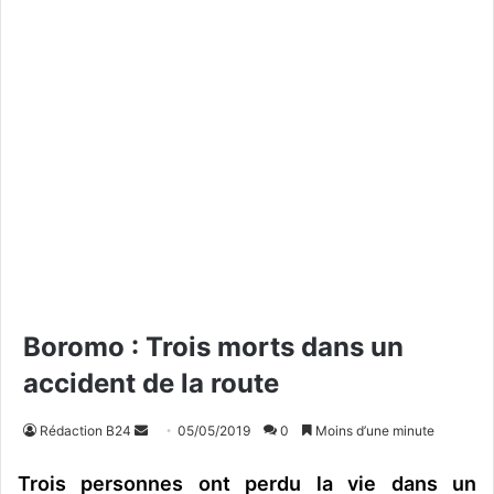
Boromo : Trois morts dans un
accident de la route
Rédaction B24
E
05/05/2019
0
Moins d’une minute
n
Trois personnes ont perdu la vie dans un
v