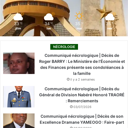
k
n
a
m
33
34
35
35
℃
℃
℃
℃
dim
lun
mar
mer
NÉCROLOGIE
Communiqué nécrologique | Décès de
Roger BARRY : Le Ministère de l’Économie et
des Finances présente ses condoléances à
la famille
il y a 2 semaines
Communiqué nécrologique | Décès du
Général de Division Nabéré Honoré TRAORÉ
: Remerciements
03/07/2026
Communiqué nécrologique | Décès de son
Excellence Dramane YAMEOGO : Faire-part