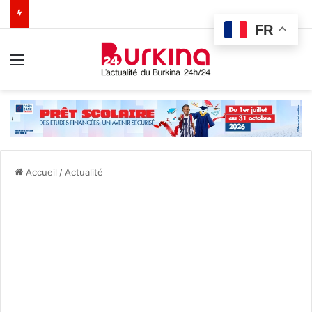
FR
Menu
Accueil
/
Actualité