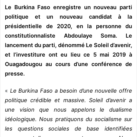
Le Burkina Faso enregistre un nouveau parti
v
o
politique et un nouveau candidat à la
y
présidentielle de 2020, en la personne du
e
constitutionnaliste Abdoulaye Soma. Le
r
u
lancement du parti, dénommé Le Soleil d’avenir,
n
et l’investiture ont eu lieu ce 5 mai 2019 à
c
Ouagadougou au cours d’une conférence de
o
presse.
u
r
r
«
Le Burkina Faso a besoin d’une nouvelle offre
i
politique crédible et massive. Soleil d’avenir a
e
une vision que nous appelons le dualisme
l
idéologique. Nous pratiquons du socialisme sur
les questions sociales de base identifiées