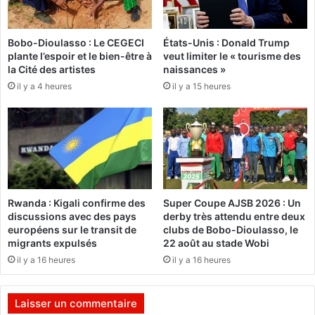
a
t
i
é
Bobo-Dioulasso : Le CEGECI
États-Unis : Donald Trump
n
r
plante l’espoir et le bien-être à
veut limiter le « tourisme des
o
la Cité des artistes
naissances »
:
u
il y a 4 heures
il y a 15 heures
L
t
a
i
d
è
é
r
c
e
l
à
a
O
r
u
Rwanda : Kigali confirme des
Super Coupe AJSB 2026 : Un
a
a
discussions avec des pays
derby très attendu entre deux
t
g
européens sur le transit de
clubs de Bobo-Dioulasso, le
i
a
migrants expulsés
22 août au stade Wobi
o
d
il y a 16 heures
il y a 16 heures
n
o
d
u
u
g
Laisser un commentaire
m
o