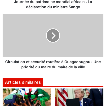
p
Journée du patrimoine mondial africain : La
a
déclaration du ministre Sango
t
r
C
i
i
m
r
o
c
i
u
n
l
e
a
m
t
o
i
n
o
Circulation et sécurité routière à Ouagadougou : Une
d
n
priorité du maire du maire de la ville
i
e
a
t
l
s
Articles similaires
a
é
f
c
r
u
i
r
c
i