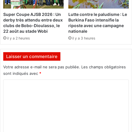
s
a
r
n
Super Coupe AJSB 2026 : Un
Lutte contre le paludisme : Le
e
s
derby très attendu entre deux
Burkina Faso intensifie la
s
l
clubs de Bobo-Dioulasso, le
riposte avec une campagne
s
a
22 août au stade Wobi
nationale
o
R
il y a 2 heures
il y a 3 heures
u
é
r
g
c
i
Laisser un commentaire
e
o
s
n
Votre adresse e-mail ne sera pas publiée.
Les champs obligatoires
h
d
sont indiqués avec
*
u
e
m
C
l
a
’
o
i
E
m
n
s
e
t
m
s
e
n