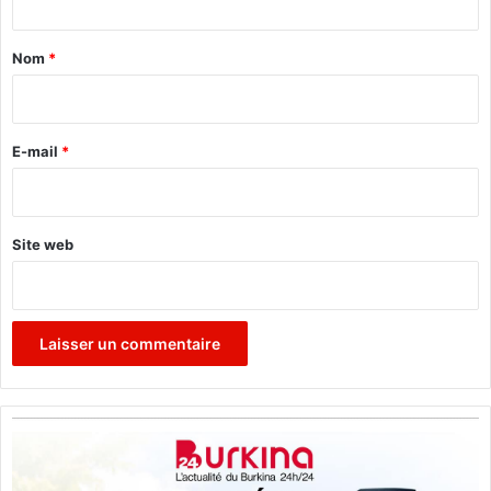
t
a
Nom
*
i
r
e
E-mail
*
*
Site web