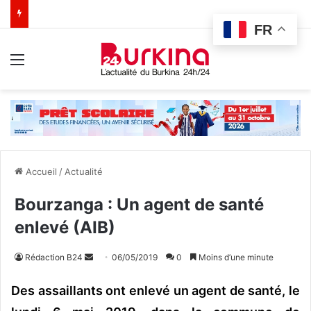
FR
Menu
Accueil
/
Actualité
Bourzanga : Un agent de santé
enlevé (AIB)
Rédaction B24
E
06/05/2019
0
Moins d’une minute
n
Des assaillants ont enlevé un agent de santé, le
v
o