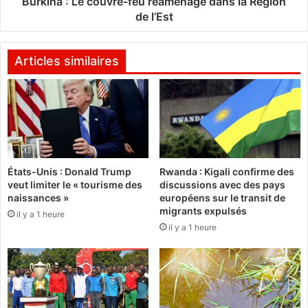
Burkina : Le couvre-feu réaménagé dans la Région
e
e
de l’Est
u
c
r
o
d
u
Articles similaires
e
v
s
r
g
e
e
-
s
f
t
e
i
u
États-Unis : Donald Trump
Rwanda : Kigali confirme des
o
r
veut limiter le « tourisme des
discussions avec des pays
n
é
naissances »
européens sur le transit de
n
a
migrants expulsés
il y a 1 heure
a
m
il y a 1 heure
i
é
r
n
e
a
s
g
d
é
e
d