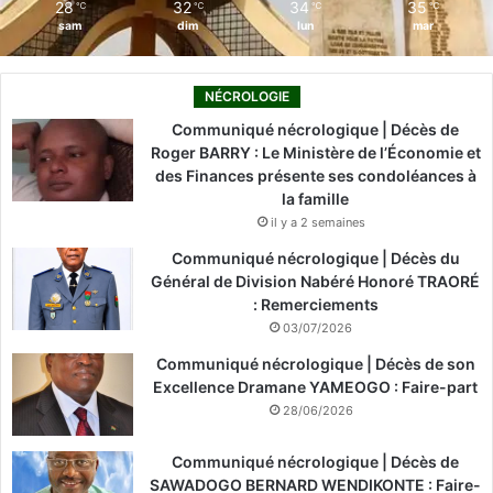
28
32
34
35
℃
℃
℃
℃
sam
dim
lun
mar
NÉCROLOGIE
Communiqué nécrologique | Décès de
Roger BARRY : Le Ministère de l’Économie et
des Finances présente ses condoléances à
la famille
il y a 2 semaines
Communiqué nécrologique | Décès du
Général de Division Nabéré Honoré TRAORÉ
: Remerciements
03/07/2026
Communiqué nécrologique | Décès de son
Excellence Dramane YAMEOGO : Faire-part
28/06/2026
Communiqué nécrologique | Décès de
SAWADOGO BERNARD WENDIKONTE : Faire-