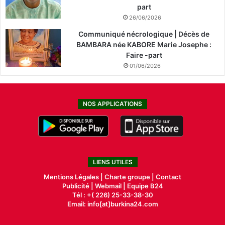
part
26/06/2026
Communiqué nécrologique | Décès de
BAMBARA née KABORE Marie Josephe :
Faire -part
01/06/2026
NOS APPLICATIONS
LIENS UTILES
Mentions Légales |
Charte groupe |
Contact
Publicité
|
Webmail |
Equipe B24
Tél : +( 226) 25-33-38-30
Email: info[at]burkina24.com