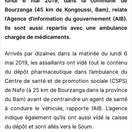
lundi 6 mai 2019, dans la commune de
y
Bourzanga (45 km de Kongoussi, Bam), relate
e
l’Agence d’information du gouvernement (AIB).
r
u
Ils sont aussi repartis avec une ambulance
n
chargée de médicaments.
c
o
Arrivés par dizaines dans la matinée du lundi 6
u
mai 2019, les assaillants ont vidé tout le contenu
r
r
du dépôt pharmaceutique dans l’ambulance du
i
Centre de santé et de promotion sociale (CSPS)
e
de Nafo (à 25 km de Bourzanga dans la province
l
du Bam) avant de contraindre un agent de santé
à conduire le véhicule, rapporte l’AIB. L’agence
indique également qu’ils ont aussi vidé la caisse
du dépôt et sont allés vers le Soum.