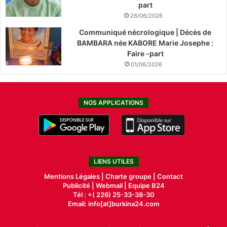
part
26/06/2026
Communiqué nécrologique | Décès de
BAMBARA née KABORE Marie Josephe :
Faire -part
01/06/2026
NOS APPLICATIONS
LIENS UTILES
Mentions Légales |
Charte groupe |
Contact
Publicité
|
Webmail |
Equipe B24
Tél : +( 226) 25-33-38-30
Email: info[at]burkina24.com