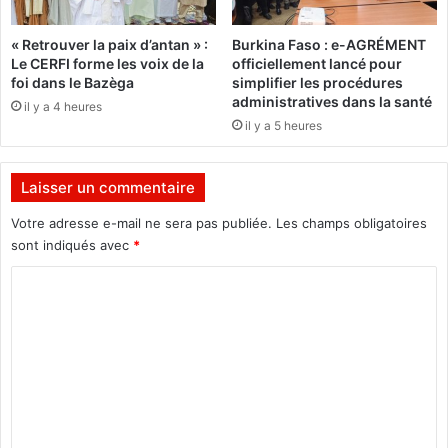
n
n
-
d
« Retrouver la paix d’antan » :
Burkina Faso : e-AGRÉMENT
r
e
Le CERFI forme les voix de la
officiellement lancé pour
é
s
foi dans le Bazèga
simplifier les procédures
p
o
administratives dans la santé
il y a 4 heures
é
n
il y a 5 heures
t
i
i
d
t
e
Laisser un commentaire
i
n
o
t
Votre adresse e-mail ne sera pas publiée.
Les champs obligatoires
n
i
sont indiqués avec
*
"
t
C
é
n
o
u
m
m
é
m
r
e
i
q
n