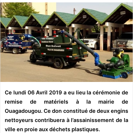
v
o
y
e
r
u
n
c
o
u
r
r
Ce lundi 06 Avril 2019 a eu lieu la cérémonie de
i
e
remise de matériels à la mairie de
l
Ouagadougou. Ce don constitué de deux engins
nettoyeurs contribuera à l’assainissement de la
ville en proie aux déchets plastiques.