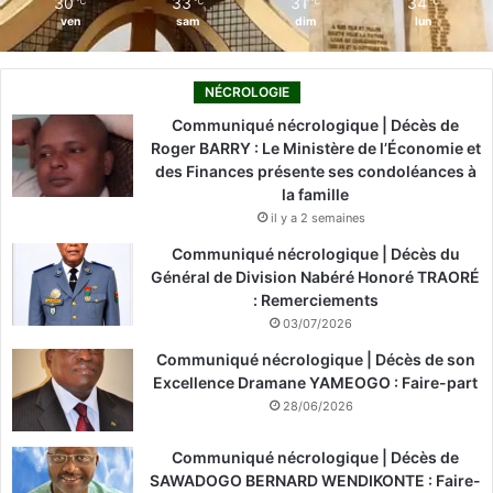
30
33
31
34
℃
℃
℃
℃
ven
sam
dim
lun
NÉCROLOGIE
Communiqué nécrologique | Décès de
Roger BARRY : Le Ministère de l’Économie et
des Finances présente ses condoléances à
la famille
il y a 2 semaines
Communiqué nécrologique | Décès du
Général de Division Nabéré Honoré TRAORÉ
: Remerciements
03/07/2026
Communiqué nécrologique | Décès de son
Excellence Dramane YAMEOGO : Faire-part
28/06/2026
Communiqué nécrologique | Décès de
SAWADOGO BERNARD WENDIKONTE : Faire-