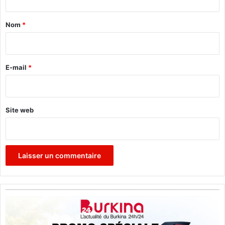
u
t
e
a
Nom
*
i
r
e
E-mail
*
*
Site web