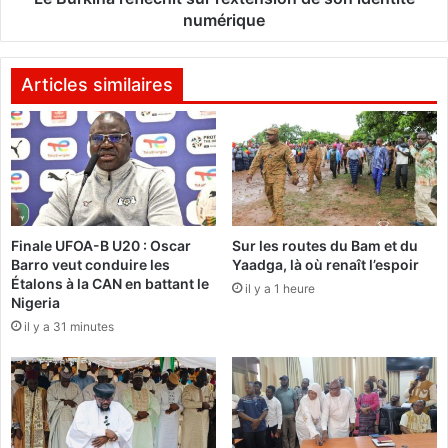
p
é
numérique
o
f
u
l
r
é
Articles similaires
"
c
d
h
e
i
s
t
g
s
a
u
r
r
Finale UFOA-B U20 : Oscar
Sur les routes du Bam et du
a
l
Barro veut conduire les
Yaadga, là où renaît l’espoir
n
’
Étalons à la CAN en battant le
t
il y a 1 heure
e
Nigeria
i
x
il y a 31 minutes
e
t
s
e
d
n
e
s
n
i
o
o