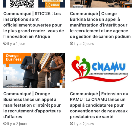
h
u
Communiqué | STIC’26 : Les
Communiqué | Orange
m
inscriptions sont
Burkina lance un appel à
e
officiellement ouvertes pour
manifestation d’intérêt pour
u
le plus grand rendez-vous de
le recrutement d’une agence
r
l’innovation en Afrique
de gestion de camion podium
d
il y a 1 jour
il y a 2 jours
e
s
g
e
s
t
i
o
Communiqué | Orange
Communiqué | Extension du
n
Business lance un appel à
RAMU : La CNAMU lance un
n
manifestation d’intérêt pour
appel à candidatures pour
a
le recrutement d’apporteurs
conventionner de nouveaux
i
d’affaires
prestataires de santé
r
il y a 2 jours
il y a 2 jours
e
s