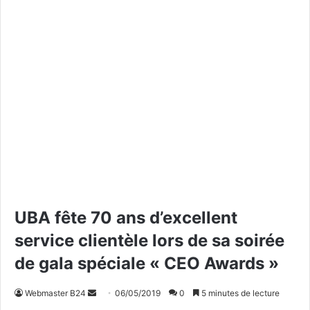
UBA fête 70 ans d’excellent
service clientèle lors de sa soirée
de gala spéciale « CEO Awards »
Webmaster B24
E
06/05/2019
0
5 minutes de lecture
n