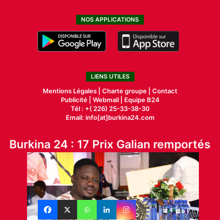
NOS APPLICATIONS
LIENS UTILES
Mentions Légales |
Charte groupe |
Contact
Publicité
|
Webmail |
Equipe B24
Tél : +( 226) 25-33-38-30
Email: info[at]burkina24.com
Burkina 24 : 17 Prix Galian remportés