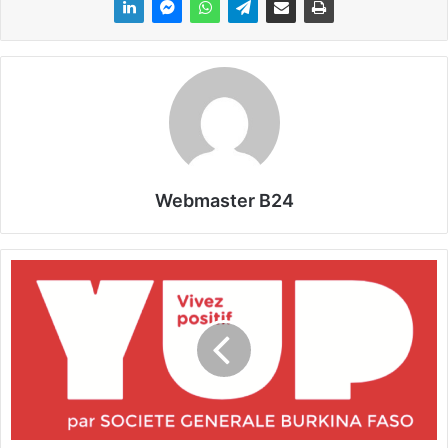
Webmaster B24
C
O
M
M
U
N
I
Q
U