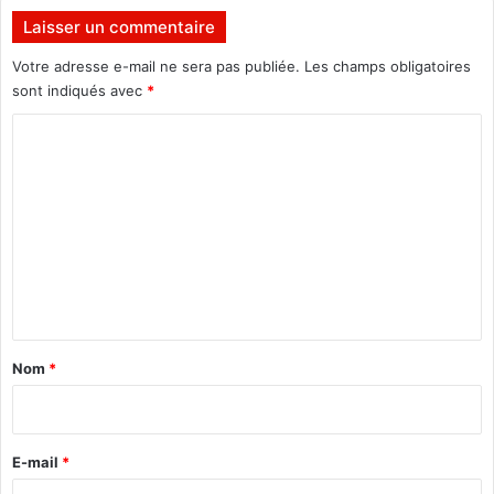
d
Laisser un commentaire
e
Votre adresse e-mail ne sera pas publiée.
Les champs obligatoires
s
r
sont indiqués avec
*
e
C
s
s
o
o
m
u
r
m
c
e
e
n
s
h
t
u
a
m
Nom
*
a
i
i
r
n
e
e
E-mail
*
s
*