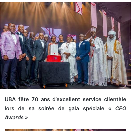
v
o
y
e
r
u
n
c
o
u
r
r
i
e
UBA fête 70 ans d’excellent service clientèle
l
lors de sa soirée de gala spéciale
« CEO
Awards »