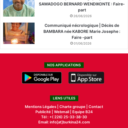
SAWADOGO BERNARD WENDIKONTE : Faire-
part
26/06/2026
Communiqué nécrologique | Décès de
BAMBARA née KABORE Marie Josephe :
Faire -part
01/06/2026
NOS APPLICATIONS
LIENS UTILES
Mentions Légales |
Charte groupe |
Contact
Publicité
|
Webmail |
Equipe B24
Tél : +( 226) 25-33-38-30
Email: info[at]burkina24.com