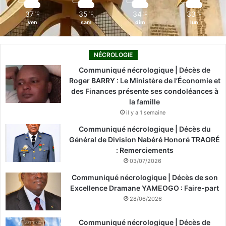
m
37
35
34
33
℃
℃
℃
℃
ven
sam
dim
lun
NÉCROLOGIE
Communiqué nécrologique | Décès de
Roger BARRY : Le Ministère de l’Économie et
des Finances présente ses condoléances à
la famille
il y a 1 semaine
Communiqué nécrologique | Décès du
Général de Division Nabéré Honoré TRAORÉ
: Remerciements
03/07/2026
Communiqué nécrologique | Décès de son
Excellence Dramane YAMEOGO : Faire-part
28/06/2026
Communiqué nécrologique | Décès de