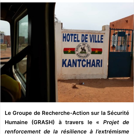
v
o
y
e
r
u
n
c
o
u
r
r
i
e
l
Le Groupe de Recherche-Action sur la Sécurité
Humaine (GRASH) à travers le «
Projet de
renforcement de la résilience à l’extrémisme