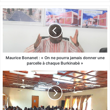
M
a
u
r
i
c
e
B
o
n
Maurice Bonanet : « On ne pourra jamais donner une
a
parcelle à chaque Burkinabè »
n
e
C
t
o
:
h
«
é
O
s
n
i
n
o
e
n