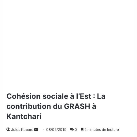
Cohésion sociale à l’Est : La
contribution du GRASH à
Kantchari
Jules Kabore
E
08/05/2019
0
2 minutes de lecture
n