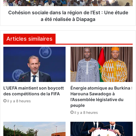
p
s
o
o
Cohésion sociale dans la région de l’Est : Une étude
u
c
a été réalisée à Diapaga
r
i
r
a
a
l
Articles similaires
j
e
a
m
d
a
a
i
n
s
s
d
l
L’UEFA maintient son boycott
Énergie atomique au Burkina :
o
a
des compétitions de la FIFA
Harouna Sawadogo à
n
r
l’Assemblée législative du
n
il y a 8 heures
é
peuple
e
g
il y a 8 heures
r
i
u
o
n
n
e
d