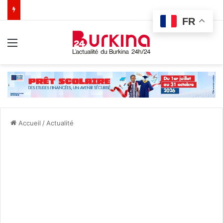
FR
Menu
Accueil
/
Actualité