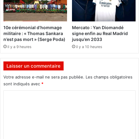
p
e
a
l
r
’
c
E
10e cérémonial d’hommage
Mercato : Yan Diomandé
e
s
militaire : « Thomas Sankara
signe enfin au Real Madrid
l
t
n’est pas mort » (Serge Poda)
jusqu’en 2033
l
:
il y a 9 heures
il y a 10 heures
e
U
à
n
c
e
Laisser un commentaire
h
é
a
t
Votre adresse e-mail ne sera pas publiée.
Les champs obligatoires
q
u
sont indiqués avec
*
u
d
e
e
C
B
a
o
u
é
m
r
t
k
é
m
i
r
e
n
é