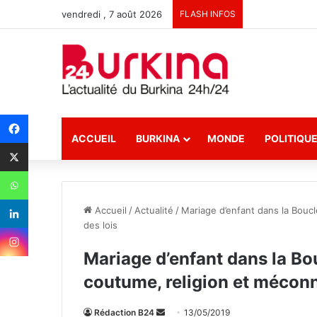
vendredi , 7 août 2026
FLASH INFOS
ACCUEIL
BURKINA
MONDE
POLITIQU
Accueil
/
Actualité
/
Mariage d’enfant dans la Bouc
des lois
Mariage d’enfant dans la Bo
coutume, religion et méconn
Rédaction B24
E
13/05/2019