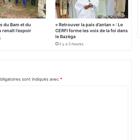
a
h
i
m
es du Bam et du
« Retrouver la paix d’antan » : Le
o
 renaît l’espoir
CERFI forme les voix de la foi dans
F
le Bazèga
s
C
il y a 5 heures
c
h
a
m
p
bligatoires sont indiqués avec
*
i
o
n
d
u
B
u
r
k