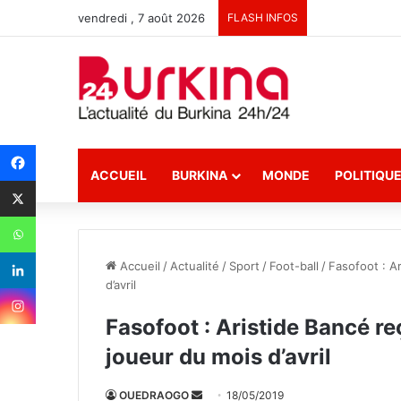
vendredi , 7 août 2026
FLASH INFOS
ACCUEIL
BURKINA
MONDE
POLITIQU
Accueil
/
Actualité
/
Sport
/
Foot-ball
/
Fasofoot : A
d’avril
Fasofoot : Aristide Bancé re
joueur du mois d’avril
OUEDRAOGO
E
18/05/2019