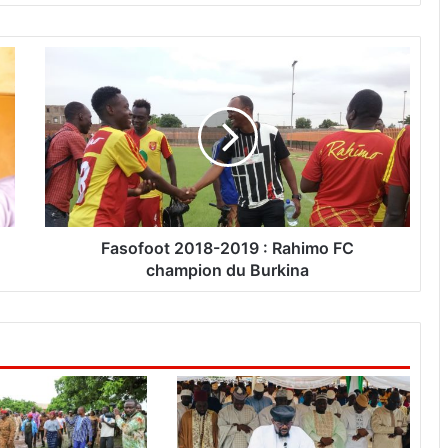
F
a
s
o
f
o
o
t
2
0
Fasofoot 2018-2019 : Rahimo FC
1
champion du Burkina
8
-
2
0
1
9
:
R