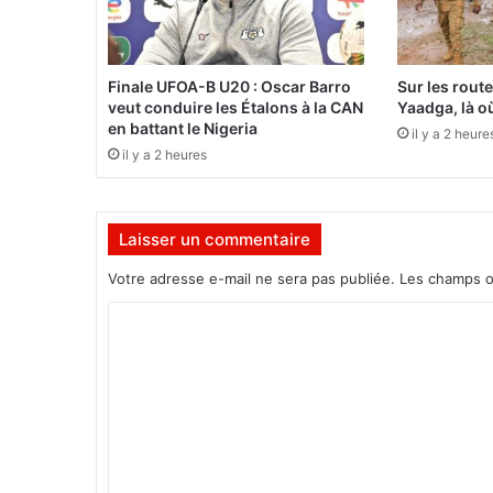
2
5
Finale UFOA-B U20 : Oscar Barro
Sur les rout
veut conduire les Étalons à la CAN
Yaadga, là où
en battant le Nigeria
il y a 2 heure
il y a 2 heures
Laisser un commentaire
Votre adresse e-mail ne sera pas publiée.
Les champs o
C
o
m
m
e
n