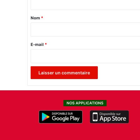
t
a
Nom
*
i
r
e
E-mail
*
*
NOS APPLICATIONS