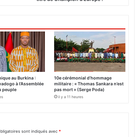
A
f
r
i
c
a
i
n
s
e
n
c
ique au Burkina :
10e cérémonial d’hommage
o
adogo à l’Assemblée
militaire : « Thomas Sankara n’est
u
du peuple
pas mort » (Serge Poda)
r
es
il y a 11 heures
s
e
p
o
u
bligatoires sont indiqués avec
*
r