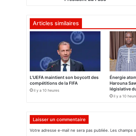
U
n
p
Articles similaires
a
r
t
i
é
c
o
l
o
L’UEFA maintient son boycott des
Énergie atom
g
compétitions de la FIFA
Harouna Saw
i
législative 
il y a 10 heures
s
il y a 10 heur
t
e
é
Laisser un commentaire
c
r
Votre adresse e-mail ne sera pas publiée.
Les champs o
i