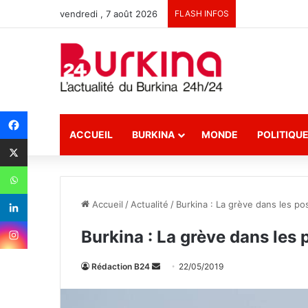
vendredi , 7 août 2026
FLASH INFOS
ACCUEIL
BURKINA
MONDE
POLITIQU
Accueil
/
Actualité
/
Burkina : La grève dans les 
Burkina : La grève dans les
Rédaction B24
E
22/05/2019
n
v