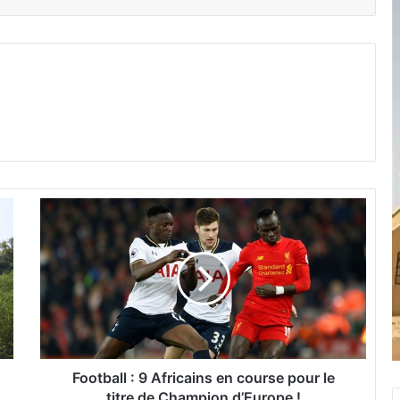
F
o
o
t
b
a
l
l
:
Football : 9 Africains en course pour le
9
titre de Champion d’Europe !