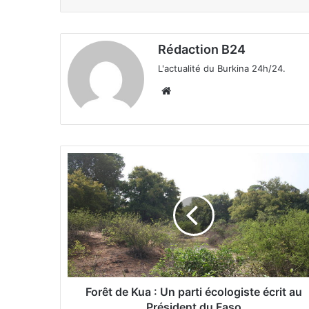
Rédaction B24
L'actualité du Burkina 24h/24.
We
bsi
te
F
o
r
ê
t
d
e
K
u
a
Forêt de Kua : Un parti écologiste écrit au
:
Président du Faso