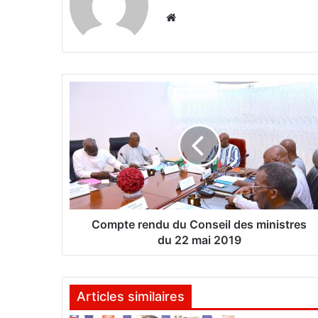
We
bsi
te
C
o
m
p
t
e
r
e
n
d
Compte rendu du Conseil des ministres
u
du 22 mai 2019
d
u
C
Articles similaires
o
n