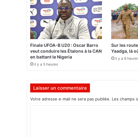
s
e
i
l
d
e
s
Finale UFOA-B U20 : Oscar Barro
Sur les rout
m
veut conduire les Étalons à la CAN
Yaadga, là où
i
en battant le Nigeria
il y a 6 heure
n
il y a 5 heures
i
s
t
Laisser un commentaire
r
e
Votre adresse e-mail ne sera pas publiée.
Les champs o
s
d
C
u
o
2
2
m
m
m