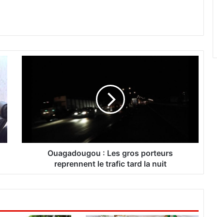
O
u
a
g
a
d
o
u
g
o
Ouagadougou : Les gros porteurs
u
reprennent le trafic tard la nuit
:
L
e
s
g