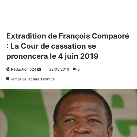
Extradition de François Compaoré
: La Cour de cassation se
prononcera le 4 juin 2019
Rédaction B24
E
22/05/2019
0
n
Temps de lecture 1 minute
v
o
y
e
r
u
n
c