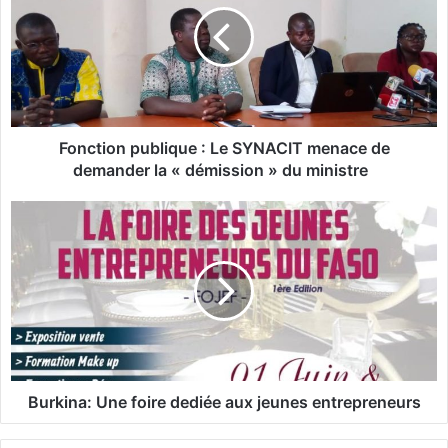
c
t
i
o
n
p
u
Fonction publique : Le SYNACIT menace de
b
demander la « démission » du ministre
l
i
B
q
u
u
r
e
k
i
:
n
L
a
e
:
S
U
Y
n
Burkina: Une foire dediée aux jeunes entrepreneurs
N
e
A
f