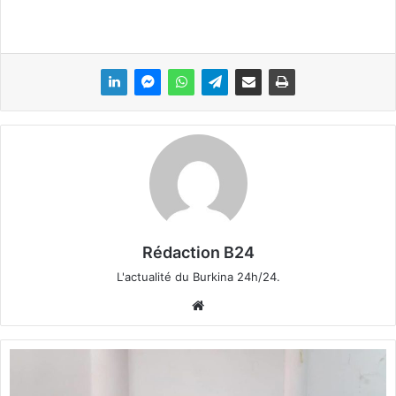
Rédaction B24
L'actualité du Burkina 24h/24.
We
bsi
te
F
o
n