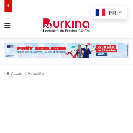
FR
Menu
Accueil
/
Actualité