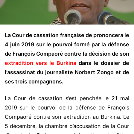
o
u
r
r
i
La Cour de cassation française de prononcera le
e
4 juin 2019 sur le pourvoi formé par la défense
l
de François Compaoré contre la décision de son
extradition vers le Burkina
dans le dossier de
l’assassinat du journaliste Norbert Zongo et de
ses trois compagnons.
La Cour de cassation s’est penchée le 21 mai
2019 sur le pourvoi de la défense de François
Compaoré contre son extradition au Burkina. Le
5 décembre, la chambre d’accusation de la Cour