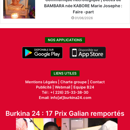
BAMBARA née KABORE Marie Josephe :
Faire -part
01/06/2026
NOS APPLICATIONS
LIENS UTILES
Mentions Légales |
Charte groupe |
Contact
Publicité
|
Webmail |
Equipe B24
Tél : +( 226) 25-33-38-30
Email: info[at]burkina24.com
Burkina 24 : 17 Prix Galian remportés