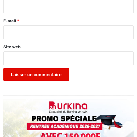
i
e
r
e
E-mail
*
*
Site web