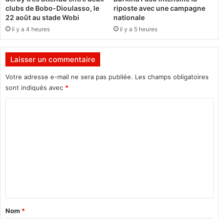
«
t
clubs de Bobo-Dioulasso, le
riposte avec une campagne
r
22 août au stade Wobi
nationale
d
e
il y a 4 heures
il y a 5 heures
é
p
m
r
i
e
Laisser un commentaire
s
n
s
e
Votre adresse e-mail ne sera pas publiée.
Les champs obligatoires
i
u
sont indiqués avec
*
o
r
C
n
s
o
»
m
d
u
m
m
e
i
n
n
i
t
s
a
t
Nom
*
r