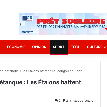
E
ÉCONOMIE
OPINION
SPORT
TECH
CULTURE
e pétanque : Les Étalons battent Koudougou en finale
anque : Les Étalons battent
0
2 minutes de lecture