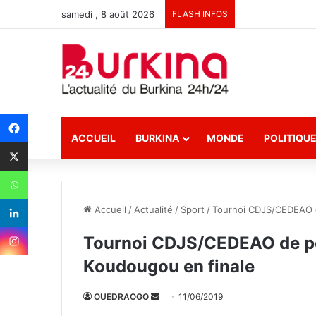
samedi , 8 août 2026
FLASH INFOS
ACCUEIL
BURKINA
MONDE
POLITIQU
Accueil
/
Actualité
/
Sport
/
Tournoi CDJS/CEDEAO d
Tournoi CDJS/CEDEAO de pét
Koudougou en finale
OUEDRAOGO
E
11/06/2019
n