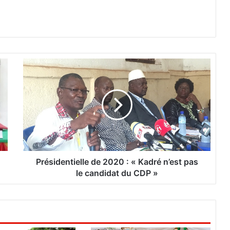
P
r
é
s
i
d
e
n
t
i
Présidentielle de 2020 : « Kadré n’est pas
e
le candidat du CDP »
l
l
e
d
e