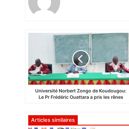
U
n
i
v
e
r
s
i
t
é
Université Norbert Zongo de Koudougou:
N
Le Pr Frédéric Ouattara a pris les rênes
o
r
b
Articles similaires
e
r