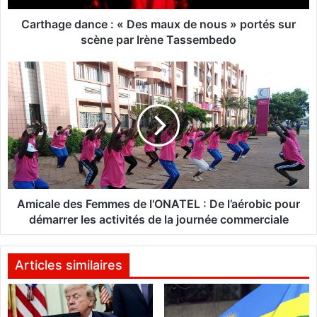
d
a
Carthage dance : « Des maux de nous » portés sur
n
scène par Irène Tassembedo
c
e
A
:
m
«
i
D
c
e
a
s
l
m
e
a
d
u
e
x
s
Amicale des Femmes de l'ONATEL : De l’aérobic pour
d
F
démarrer les activités de la journée commerciale
e
e
n
m
o
m
Articles similaires
u
e
s
s
»
d