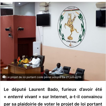
v
o
y
e
r
u
n
c
o
u
r
r
i
Le projet de loi portant code pénal adopté ce 21 juin 2019.
e
l
Le député Laurent Bado, furieux d’avoir été
«
enterré vivant
» sur Internet, a-t-il convaincu
par sa plaidoirie de voter le projet de loi portant