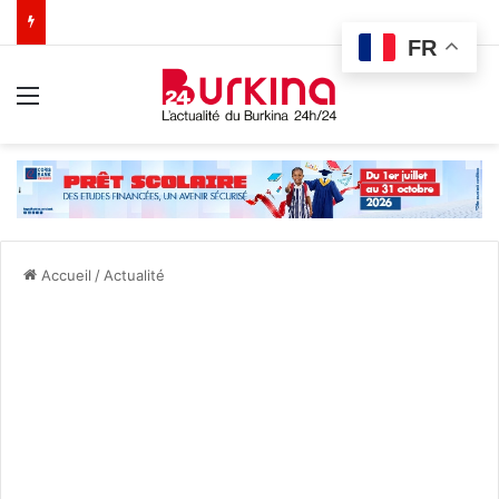
FR
Menu
Accueil
/
Actualité