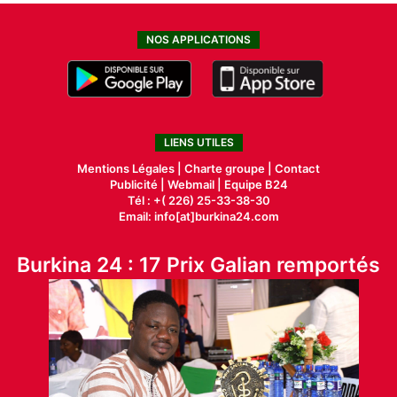
NOS APPLICATIONS
LIENS UTILES
Mentions Légales |
Charte groupe |
Contact
Publicité
|
Webmail |
Equipe B24
Tél : +( 226) 25-33-38-30
Email: info[at]burkina24.com
Burkina 24 : 17 Prix Galian remportés