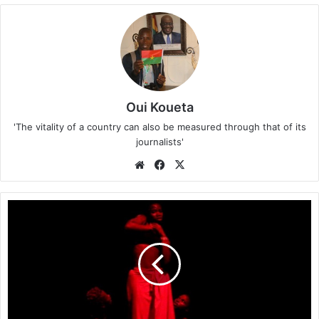
Oui Koueta
'The vitality of a country can also be measured through that of its
journalists'
We
Fa
X
bsi
ce
te
bo
C
ok
a
r
t
h
a
g
e