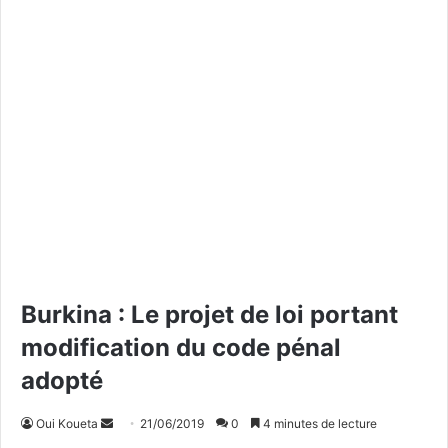
Burkina : Le projet de loi portant
modification du code pénal
adopté
Oui Koueta
E
21/06/2019
0
4 minutes de lecture
n