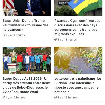
p
e
o
l
r
'
t
O
États-Unis : Donald Trump
Rwanda : Kigali confirme des
é
N
veut limiter le « tourisme des
discussions avec des pays
s
A
naissances »
européens sur le transit de
s
T
migrants expulsés
il y a 11 heures
u
E
il y a 11 heures
r
L
s
:
c
D
è
e
n
l
e
’
p
a
a
é
Super Coupe AJSB 2026 : Un
Lutte contre le paludisme : Le
r
r
derby très attendu entre deux
Burkina Faso intensifie la
I
o
clubs de Bobo-Dioulasso, le
riposte avec une campagne
r
b
22 août au stade Wobi
nationale
è
i
il y a 12 heures
il y a 13 heures
n
c
e
p