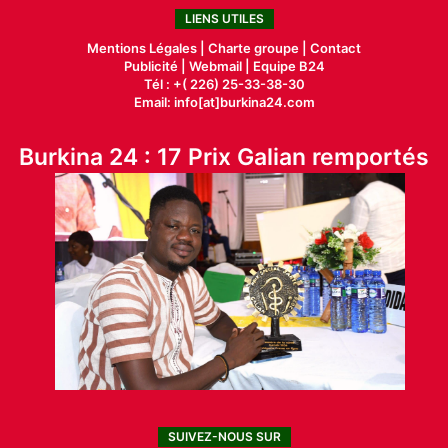
LIENS UTILES
Mentions Légales |
Charte groupe |
Contact
Publicité
|
Webmail |
Equipe B24
Tél : +( 226) 25-33-38-30
Email: info[at]burkina24.com
Burkina 24 : 17 Prix Galian remportés
SUIVEZ-NOUS SUR