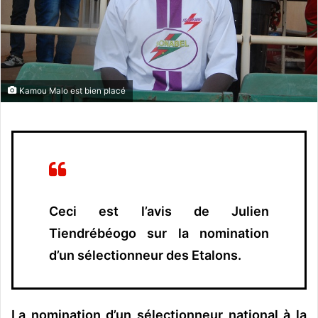
n
c
o
u
r
r
Kamou Malo est bien placé
i
e
l
Ceci est l’avis de Julien
Tiendrébéogo sur la nomination
d’un sélectionneur des Etalons.
La nomination d’un sélectionneur national à la