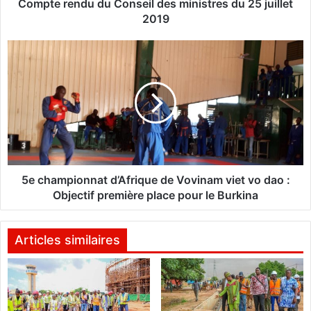
d
Compte rendu du Conseil des ministres du 25 juillet
u
2019
d
u
5
C
e
o
c
n
h
s
a
e
m
i
p
l
i
d
o
e
n
5e championnat d’Afrique de Vovinam viet vo dao :
s
n
Objectif première place pour le Burkina
m
a
i
t
n
d
Articles similaires
i
’
s
A
t
f
r
r
e
i