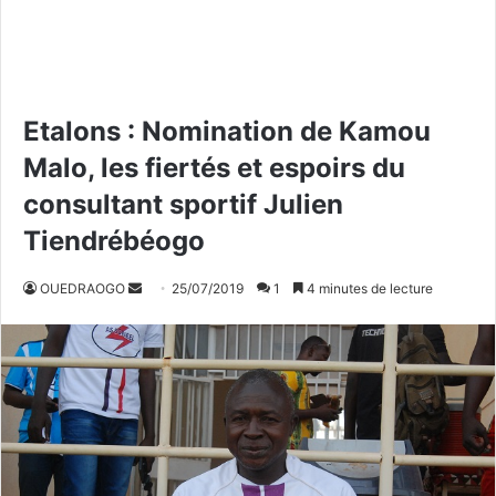
Etalons : Nomination de Kamou
Malo, les fiertés et espoirs du
consultant sportif Julien
Tiendrébéogo
OUEDRAOGO
E
25/07/2019
1
4 minutes de lecture
n
v
o
y
e
r
u