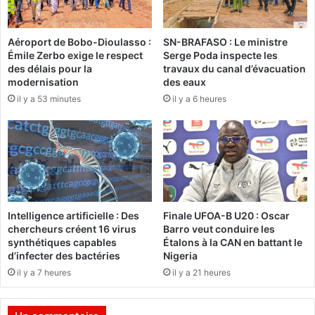
s
q
d
u
Aéroport de Bobo-Dioulasso :
SN-BRAFASO : Le ministre
u
e
Émile Zerbo exige le respect
Serge Poda inspecte les
2
d
des délais pour la
travaux du canal d’évacuation
5
e
modernisation
des eaux
j
V
il y a 53 minutes
il y a 6 heures
u
o
i
v
l
i
l
n
e
a
t
m
2
v
0
i
Intelligence artificielle : Des
Finale UFOA-B U20 : Oscar
1
e
chercheurs créent 16 virus
Barro veut conduire les
9
t
synthétiques capables
Étalons à la CAN en battant le
v
d’infecter des bactéries
Nigeria
o
il y a 7 heures
il y a 21 heures
d
a
o