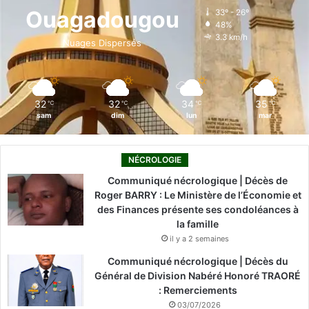
o
d
b
g
k
Ouagadougou
33º - 26º
48%
o
i
e
r
3.3 km/h
Nuages Dispersés
k
n
a
m
32
32
34
35
℃
℃
℃
℃
sam
dim
lun
mar
NÉCROLOGIE
Communiqué nécrologique | Décès de
Roger BARRY : Le Ministère de l’Économie et
des Finances présente ses condoléances à
la famille
il y a 2 semaines
Communiqué nécrologique | Décès du
Général de Division Nabéré Honoré TRAORÉ
: Remerciements
03/07/2026