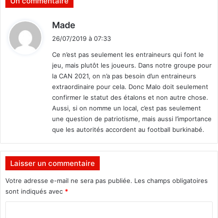
Un commentaire
:
O
d
Made
b
i
j
26/07/2019 à 07:33
t
e
Ce n’est pas seulement les entraineurs qui font le
c
jeu, mais plutôt les joueurs. Dans notre groupe pour
t
:
la CAN 2021, on n’a pas besoin d’un entraineurs
i
extraordinaire pour cela. Donc Malo doit seulement
f
confirmer le statut des étalons et non autre chose.
p
Aussi, si on nomme un local, c’est pas seulement
r
e
une question de patriotisme, mais aussi l’importance
m
que les autorités accordent au football burkinabé.
i
è
r
Laisser un commentaire
e
p
Votre adresse e-mail ne sera pas publiée.
Les champs obligatoires
l
sont indiqués avec
*
a
C
c