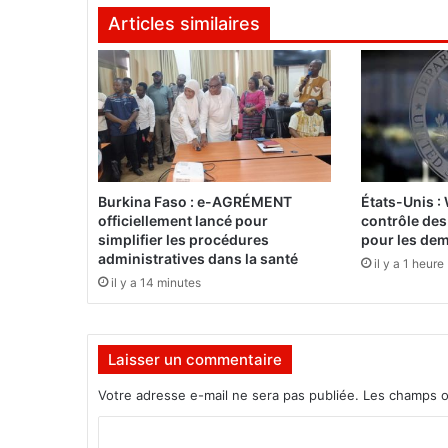
l
Articles similaires
a
p
r
e
m
i
è
r
e
Burkina Faso : e-AGRÉMENT
États-Unis :
é
officiellement lancé pour
contrôle des
d
simplifier les procédures
pour les de
i
administratives dans la santé
il y a 1 heure
t
il y a 14 minutes
i
o
n
Laisser un commentaire
d
u
Votre adresse e-mail ne sera pas publiée.
Les champs o
f
e
C
s