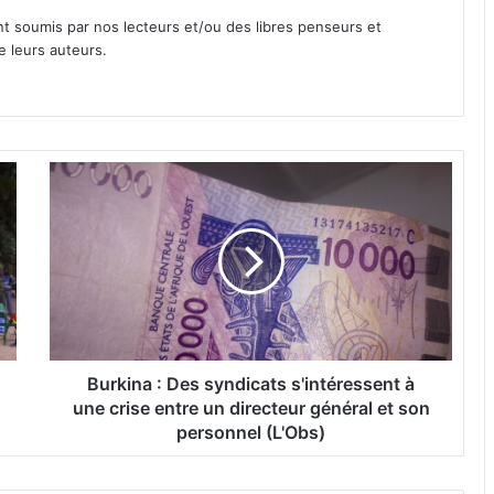
nt soumis par nos lecteurs et/ou des libres penseurs et
e leurs auteurs.
B
u
r
k
i
n
a
:
D
e
Burkina : Des syndicats s'intéressent à
s
une crise entre un directeur général et son
s
personnel (L'Obs)
y
n