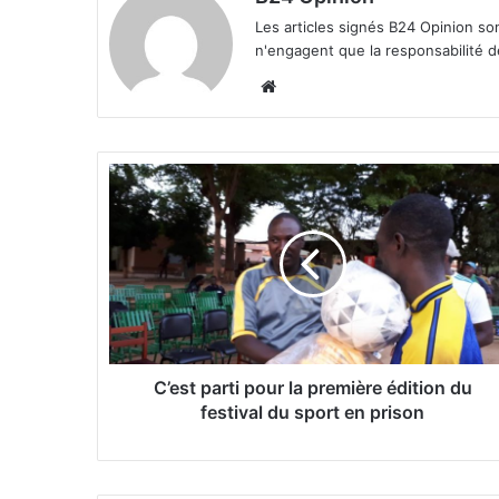
Les articles signés B24 Opinion so
n'engagent que la responsabilité d
We
bsi
te
C
’
e
s
t
p
a
r
t
i
C’est parti pour la première édition du
p
festival du sport en prison
o
u
r