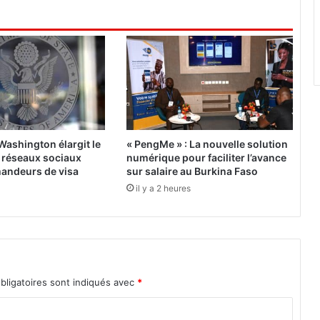
d
i
c
a
t
s
s
'
i
n
 Washington élargit le
« PengMe » : La nouvelle solution
t
 réseaux sociaux
numérique pour faciliter l’avance
é
mandeurs de visa
sur salaire au Burkina Faso
r
il y a 2 heures
e
s
s
e
n
t
bligatoires sont indiqués avec
*
à
u
n