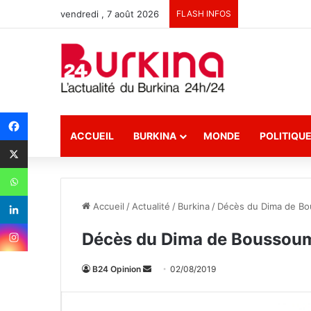
vendredi , 7 août 2026
FLASH INFOS
ACCUEIL
BURKINA
MONDE
POLITIQU
Accueil
/
Actualité
/
Burkina
/
Décès du Dima de Bo
Décès du Dima de Boussoum
B24 Opinion
E
02/08/2019
n
v