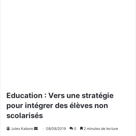
Education : Vers une stratégie
pour intégrer des élèves non
scolarisés
Jules Kabore
E
08/08/2019
0
2 minutes de lecture
n