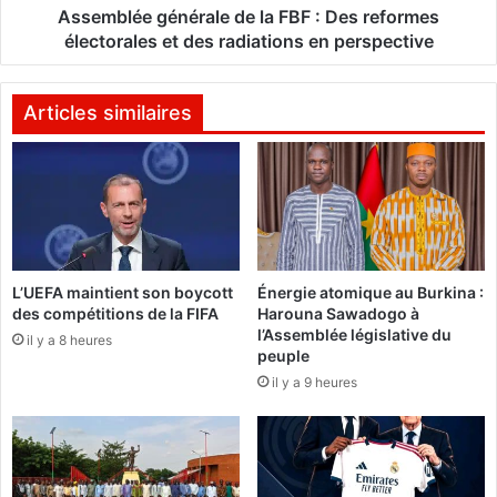
r
g
Assemblée générale de la FBF : Des reformes
é
é
électorales et des radiations en perspective
:
n
"
é
J
r
Articles similaires
e
a
n
l
e
e
s
d
u
e
i
l
s
a
L’UEFA maintient son boycott
Énergie atomique au Burkina :
p
F
des compétitions de la FIFA
Harouna Sawadogo à
a
B
l’Assemblée législative du
s
il y a 8 heures
F
peuple
u
:
il y a 9 heures
n
D
t
e
r
s
a
r
î
e