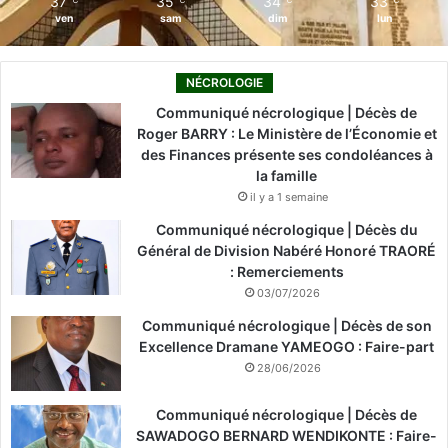
37
35
34
33
ven
sam
dim
lun
NÉCROLOGIE
Communiqué nécrologique | Décès de
Roger BARRY : Le Ministère de l’Économie et
des Finances présente ses condoléances à
la famille
il y a 1 semaine
Communiqué nécrologique | Décès du
Général de Division Nabéré Honoré TRAORÉ
: Remerciements
03/07/2026
Communiqué nécrologique | Décès de son
Excellence Dramane YAMEOGO : Faire-part
28/06/2026
Communiqué nécrologique | Décès de
SAWADOGO BERNARD WENDIKONTE : Faire-