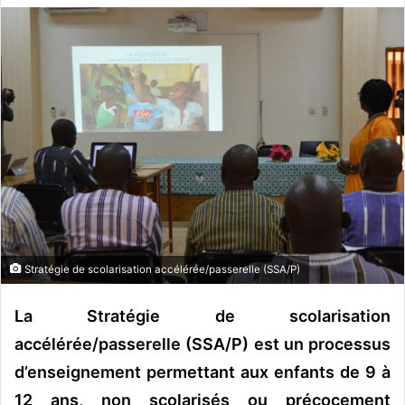
v
o
y
e
r
u
n
c
o
u
r
r
Stratégie de scolarisation accélérée/passerelle (SSA/P)
i
e
La Stratégie de scolarisation
l
accélérée/passerelle (SSA/P) est un processus
d’enseignement permettant aux enfants de 9 à
12 ans, non scolarisés ou précocement