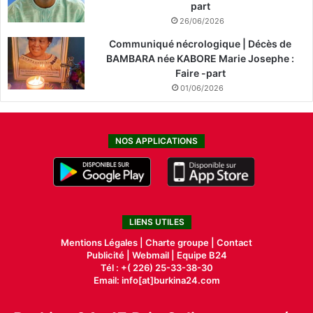
part
26/06/2026
Communiqué nécrologique | Décès de
BAMBARA née KABORE Marie Josephe :
Faire -part
01/06/2026
NOS APPLICATIONS
LIENS UTILES
Mentions Légales |
Charte groupe |
Contact
Publicité
|
Webmail |
Equipe B24
Tél : +( 226) 25-33-38-30
Email: info[at]burkina24.com