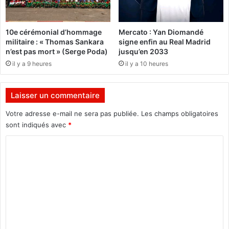
t
f
r
o
e
r
10e cérémonial d’hommage
Mercato : Yan Diomandé
"
m
militaire : « Thomas Sankara
signe enfin au Real Madrid
e
n’est pas mort » (Serge Poda)
jusqu’en 2033
s
il y a 9 heures
il y a 10 heures
é
l
e
Laisser un commentaire
c
t
Votre adresse e-mail ne sera pas publiée.
Les champs obligatoires
o
sont indiqués avec
*
r
a
C
l
o
e
m
s
e
m
t
e
d
e
n
s