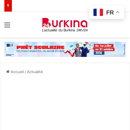
FR
Menu
Accueil
/
Actualité