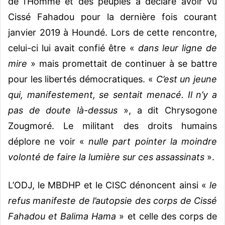
de l’Homme et des peuples a déclaré avoir vu
Cissé Fahadou pour la dernière fois courant
janvier 2019 à Houndé. Lors de cette rencontre,
celui-ci lui avait confié être «
dans leur ligne de
mire
» mais promettait de continuer à se battre
pour les libertés démocratiques. «
C’est un jeune
qui, manifestement, se sentait menacé. Il n’y a
pas de doute là-dessus
», a dit Chrysogone
Zougmoré. Le militant des droits humains
déplore ne voir «
nulle part pointer la moindre
volonté de faire la lumière sur ces assassinats
».
L’ODJ, le MBDHP et le CISC dénoncent ainsi «
le
refus manifeste de l’autopsie des corps de Cissé
Fahadou et Balima Hama
» et celle des corps de