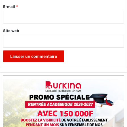
e
E-mail
*
*
Site web