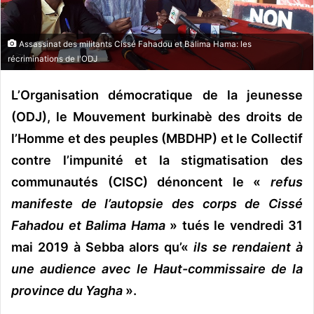
n
c
o
Assassinat des militants Cissé Fahadou et Balima Hama: les
u
récriminations de l'ODJ
r
r
L’Organisation démocratique de la jeunesse
i
(ODJ), le Mouvement burkinabè des droits de
e
l’Homme et des peuples (MBDHP) et le Collectif
l
contre l’impunité et la stigmatisation des
communautés (CISC) dénoncent le «
refus
manifeste de l’autopsie des corps de Cissé
Fahadou et Balima Hama
» tués le vendredi 31
mai 2019 à Sebba alors qu’«
ils se rendaient à
une audience avec le Haut-commissaire de la
province du Yagha
».