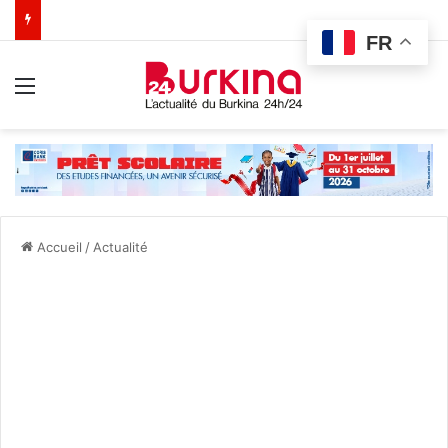
FR
Menu
Accueil
/
Actualité