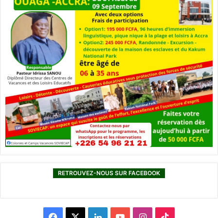
RETROUVEZ-NOUS SUR FACEBOOK
F
X
L
Y
I
T