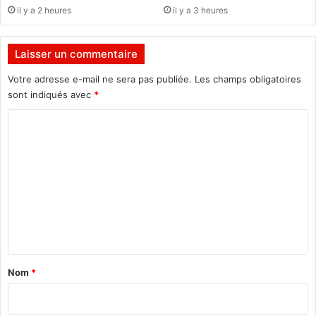
e
il y a 2 heures
il y a 3 heures
d
e
l
Laisser un commentaire
'
a
Votre adresse e-mail ne sera pas publiée.
Les champs obligatoires
r
sont indiqués avec
*
b
C
r
e
o
m
m
e
n
t
a
Nom
*
i
r