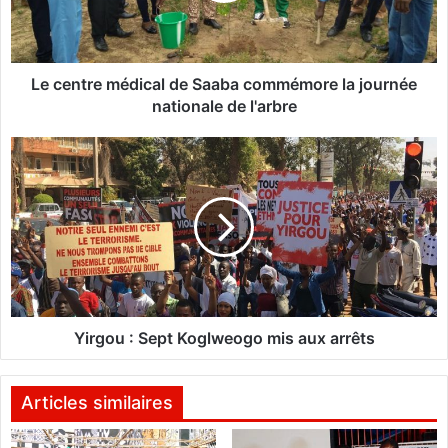
r
e
m
é
Le centre médical de Saaba commémore la journée
d
nationale de l'arbre
i
c
Y
a
i
l
r
d
g
e
o
S
u
a
:
a
S
b
e
a
p
Yirgou : Sept Koglweogo mis aux arrêts
c
t
o
K
m
o
Articles similaires
m
g
é
l