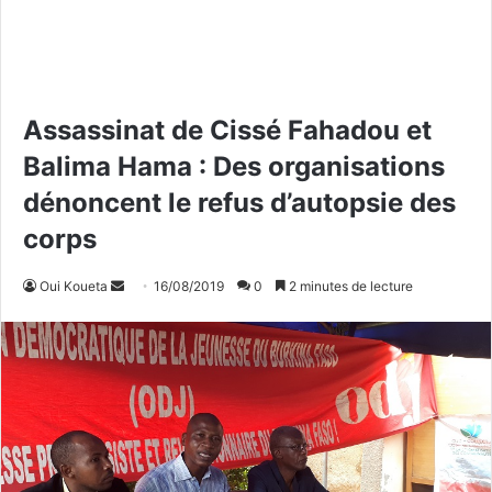
Assassinat de Cissé Fahadou et
Balima Hama : Des organisations
dénoncent le refus d’autopsie des
corps
Oui Koueta
E
16/08/2019
0
2 minutes de lecture
n
v
o
y
e
r
u