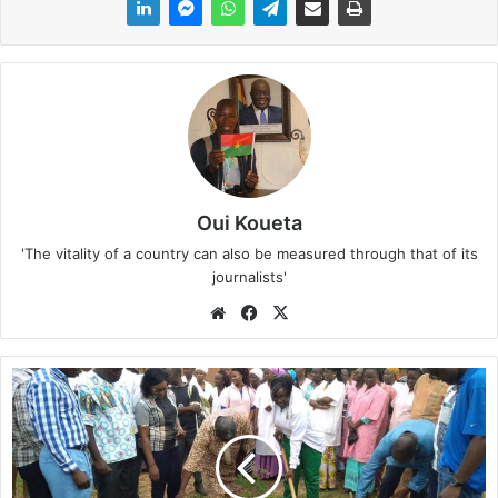
Oui Koueta
'The vitality of a country can also be measured through that of its
journalists'
We
Fa
X
bsi
ce
te
bo
L
ok
e
c
e
n
t