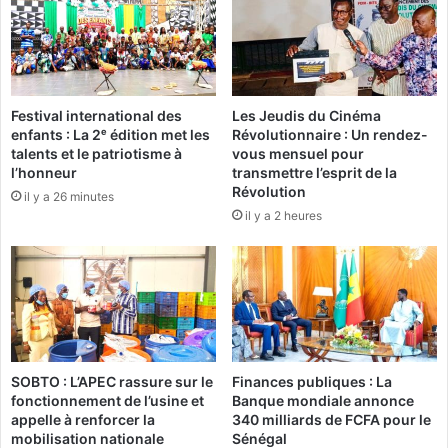
m
w
o
e
r
o
e
g
l
o
Festival international des
Les Jeudis du Cinéma
a
m
enfants : La 2ᵉ édition met les
Révolutionnaire : Un rendez-
j
i
talents et le patriotisme à
vous mensuel pour
o
s
l’honneur
transmettre l’esprit de la
u
a
Révolution
il y a 26 minutes
r
u
il y a 2 heures
n
x
é
a
e
r
n
r
a
ê
t
t
i
s
o
SOBTO : L’APEC rassure sur le
Finances publiques : La
n
fonctionnement de l’usine et
Banque mondiale annonce
a
appelle à renforcer la
340 milliards de FCFA pour le
l
mobilisation nationale
Sénégal