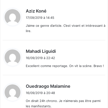
d
Aziz Koné
i
17/09/2019 à 14:45
t
J’aime ce genre d’article. C’est vivant et intéressant à
lire.
:
d
Mahadi Liguidi
i
16/09/2019 à 22:42
t
Excellent comme reportage. On vit la scène. Bravo !
:
d
Ouedraogo Malamine
i
16/09/2019 à 20:48
t
On dirait 24h chrono. Je n’aimerais pas être parmi
les manifestants.
: