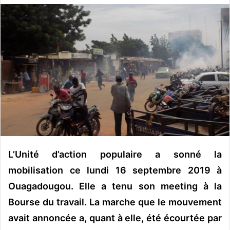
v
o
y
e
r
u
n
c
o
u
r
r
L’Unité d’action populaire a sonné la
i
mobilisation ce lundi 16 septembre 2019 à
e
l
Ouagadougou. Elle a tenu son meeting à la
Bourse du travail. La marche que le mouvement
avait annoncée a, quant à elle, été écourtée par