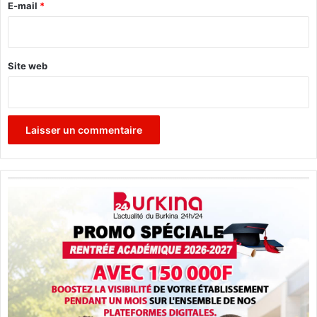
e
E-mail
*
*
Site web