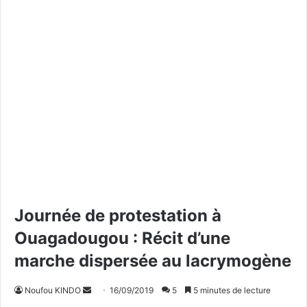
Journée de protestation à
Ouagadougou : Récit d’une
marche dispersée au lacrymogène
Noufou KINDO
E
16/09/2019
5
5 minutes de lecture
n