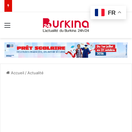
FR
Menu
Accueil
/
Actualité