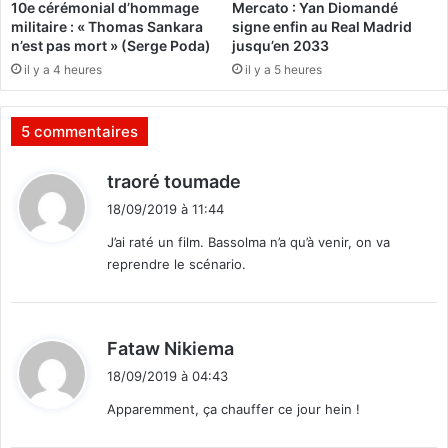
10e cérémonial d’hommage
Mercato : Yan Diomandé
s
militaire : « Thomas Sankara
signe enfin au Real Madrid
t
n’est pas mort » (Serge Poda)
jusqu’en 2033
a
il y a 4 heures
il y a 5 heures
n
c
e
5 commentaires
a
u
d
traoré toumade
p
i
u
18/09/2019 à 11:44
t
t
J’ai raté un film. Bassolma n’a qu’à venir, on va
s
reprendre le scénario.
c
:
h
d
e
d
Fataw Nikiema
2
i
0
18/09/2019 à 04:43
t
1
Apparemment, ça chauffer ce jour hein !
5
: