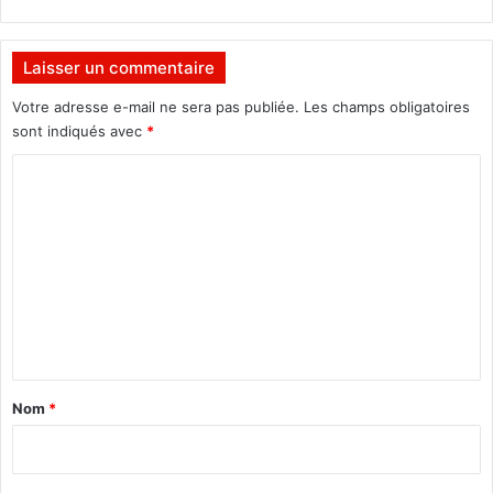
Laisser un commentaire
Votre adresse e-mail ne sera pas publiée.
Les champs obligatoires
sont indiqués avec
*
C
o
m
m
e
n
t
a
Nom
*
i
r