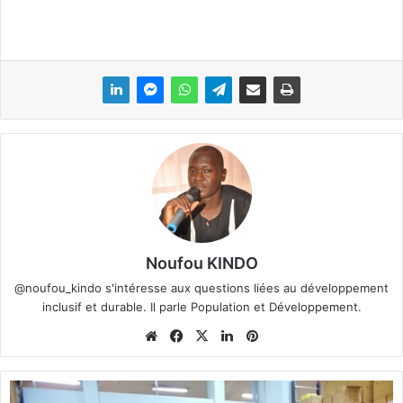
Noufou KINDO
@noufou_kindo s'intéresse aux questions liées au développement
inclusif et durable. Il parle Population et Développement.
We
Fa
X
Lin
Pin
bsi
ce
ke
ter
te
bo
din
est
B
ok