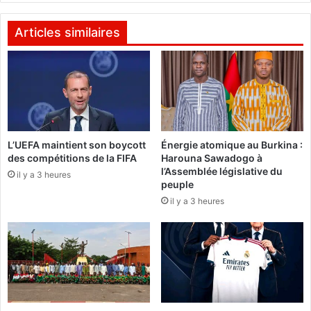
a
s
n
a
e
Articles similaires
n
l
t
p
é
o
à
u
l
r
a
c
C
é
L’UEFA maintient son boycott
Énergie atomique au Burkina :
A
l
des compétitions de la FIFA
Harouna Sawadogo à
M
é
l’Assemblée législative du
E
il y a 3 heures
b
peuple
G
r
il y a 3 heures
e
r
l
a
r
é
s
i