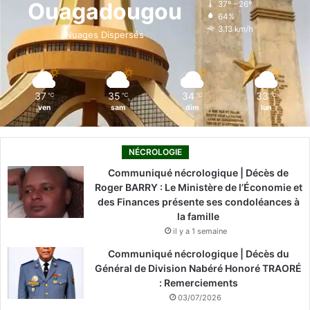
Ouagadougou
37º - 26º
64%
o
i
e
r
3.13 km/h
Nuages Dispersés
k
n
a
m
37
35
34
33
℃
℃
℃
℃
ven
sam
dim
lun
NÉCROLOGIE
Communiqué nécrologique | Décès de
Roger BARRY : Le Ministère de l’Économie et
des Finances présente ses condoléances à
la famille
il y a 1 semaine
Communiqué nécrologique | Décès du
Général de Division Nabéré Honoré TRAORÉ
: Remerciements
03/07/2026