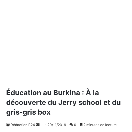
Éducation au Burkina : À la
découverte du Jerry school et du
gris-gris box
Rédaction B24
E
20/11/2019
0
2 minutes de lecture
n