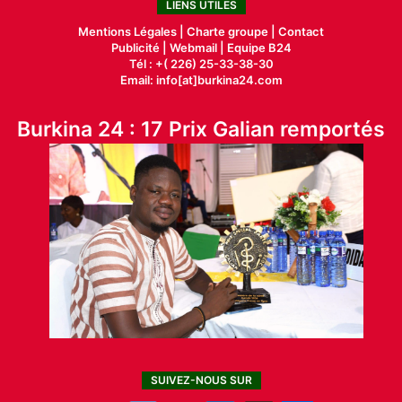
LIENS UTILES
Mentions Légales |
Charte groupe |
Contact
Publicité
|
Webmail |
Equipe B24
Tél : +( 226) 25-33-38-30
Email: info[at]burkina24.com
Burkina 24 : 17 Prix Galian remportés
SUIVEZ-NOUS SUR