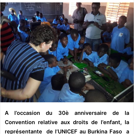
v
o
y
e
r
u
n
c
o
u
r
r
i
e
l
A l’occasion du 30è anniversaire de la
Convention relative aux droits de l’enfant, la
représentante de l’UNICEF au Burkina Faso a