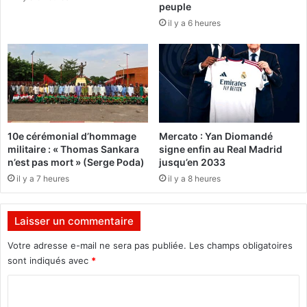
peuple
l
a
il y a 6 heures
e
t
S
i
o
o
u
n
m
,
(
f
g
e
e
n
10e cérémonial d’hommage
Mercato : Yan Diomandé
n
ê
militaire : « Thomas Sankara
signe enfin au Real Madrid
d
t
n’est pas mort » (Serge Poda)
jusqu’en 2033
a
r
il y a 7 heures
il y a 8 heures
r
e
m
s
e
u
Laisser un commentaire
r
r
i
l
Votre adresse e-mail ne sera pas publiée.
Les champs obligatoires
e
e
sont indiqués avec
*
)
s
é
C
t
o