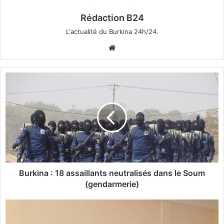
Rédaction B24
L'actualité du Burkina 24h/24.
We
bsi
te
B
u
r
k
i
n
a
:
1
8
Burkina : 18 assaillants neutralisés dans le Soum
a
(gendarmerie)
s
s
B
a
u