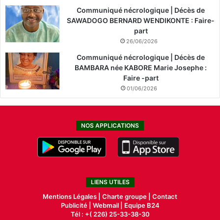
Communiqué nécrologique | Décès de
SAWADOGO BERNARD WENDIKONTE : Faire-
part
26/06/2026
Communiqué nécrologique | Décès de
BAMBARA née KABORE Marie Josephe :
Faire -part
01/06/2026
NOS APPLICATIONS
LIENS UTILES
Mentions Légales |
Charte groupe |
Contact
Publicité
|
Webmail |
Equipe B24
Tél : +( 226) 25-33-38-30