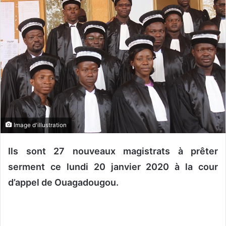
o
y
e
r
u
n
c
o
u
r
Image d'illustration
r
i
Ils sont 27 nouveaux magistrats à prêter
e
l
serment ce lundi 20 janvier 2020 à la cour
d’appel de Ouagadougou.