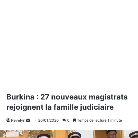
Burkina : 27 nouveaux magistrats
rejoignent la famille judiciaire
Revelyn
E
20/01/2020
0
Temps de lecture 1 minute
n
v