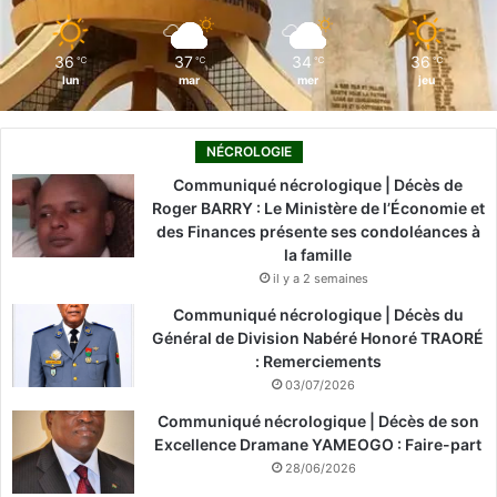
m
36
37
34
36
℃
℃
℃
℃
lun
mar
mer
jeu
NÉCROLOGIE
Communiqué nécrologique | Décès de
Roger BARRY : Le Ministère de l’Économie et
des Finances présente ses condoléances à
la famille
il y a 2 semaines
Communiqué nécrologique | Décès du
Général de Division Nabéré Honoré TRAORÉ
: Remerciements
03/07/2026
Communiqué nécrologique | Décès de son
Excellence Dramane YAMEOGO : Faire-part
28/06/2026