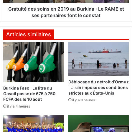
d
:
e
Gratuité des soins en 2019 au Burkina : Le RAME et
n
s
ses partenaires font le constat
a
s
a
o
g
i
Articles similaires
o
n
u
s
l
e
e
n
.
2
c
0
o
1
Déblocage du détroit d’Ormuz
m
9
: L’Iran impose ses conditions
Burkina Faso : Le litre du
f
a
strictes aux États-Unis
Gasoil passe de 675 à 750
o
u
FCFA dès le 10 août
il y a 8 heures
r
B
il y a 4 heures
m
u
e
r
5
k
0
i
0
n