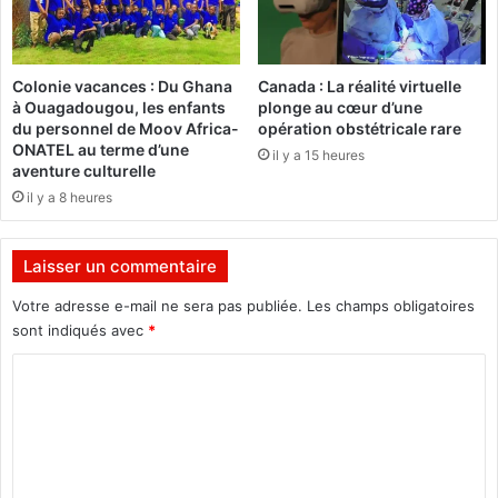
j
a
e
:
u
L
Colonie vacances : Du Ghana
Canada : La réalité virtuelle
n
e
à Ouagadougou, les enfants
plonge au cœur d’une
e
R
du personnel de Moov Africa-
opération obstétricale rare
s
A
ONATEL au terme d’une
il y a 15 heures
b
M
aventure culturelle
u
E
il y a 8 heures
r
e
k
t
i
s
Laisser un commentaire
n
e
a
s
Votre adresse e-mail ne sera pas publiée.
Les champs obligatoires
b
p
sont indiqués avec
*
è
a
C
r
t
o
e
m
n
a
m
i